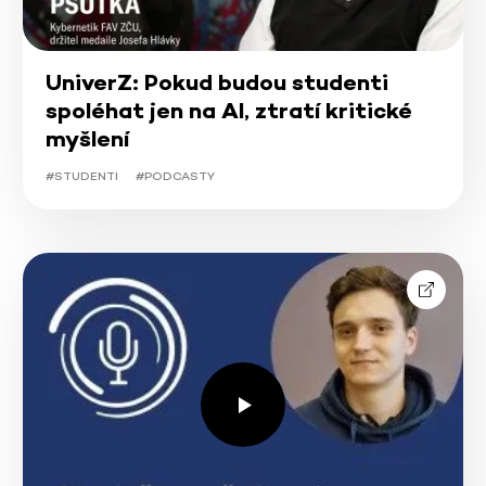
UniverZ: Pokud budou studenti
spoléhat jen na AI, ztratí kritické
myšlení
#STUDENTI
#PODCASTY