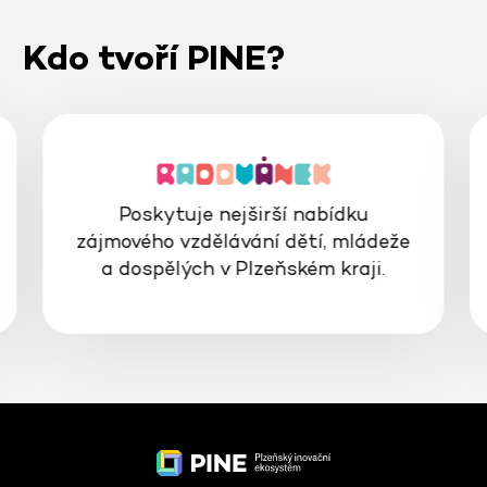
Kdo tvoří PINE?
Interaktivní prostor, kde se můžete
bavit, vzdělávat a inspirovat světem
vědy a techniky.