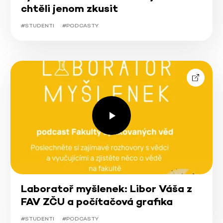
chtěli jenom zkusit
#STUDENTI
#PODCASTY
Laboratoř myšlenek: Libor Váša z
FAV ZČU a počítačová grafika
#STUDENTI
#PODCASTY