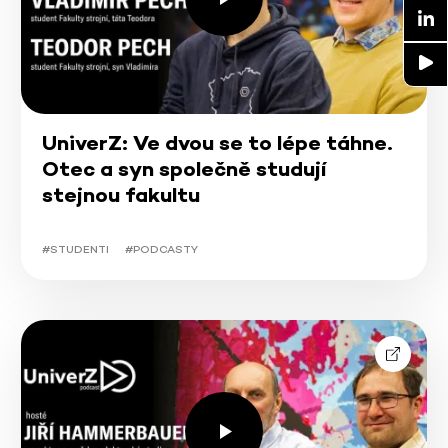
UniverZ: Ve dvou se to lépe táhne.
Otec a syn společně studují
stejnou fakultu
#STUDENTI
#PODCASTY