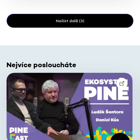
Načíst další (3)
Nejvíce posloucháte