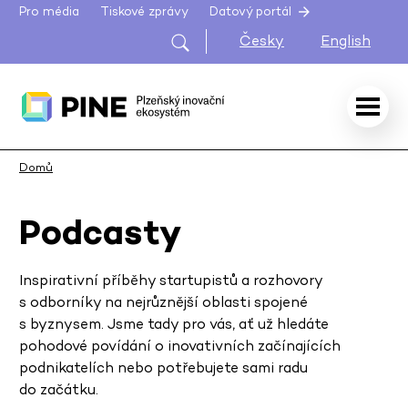
Pro média
Tiskové zprávy
Datový portál
Česky
English
Domů
Podcasty
Inspirativní příběhy startupistů a rozhovory
s odborníky na nejrůznější oblasti spojené
s byznysem. Jsme tady pro vás, ať už hledáte
pohodové povídání o inovativních začínajících
podnikatelích nebo potřebujete sami radu
do začátku.