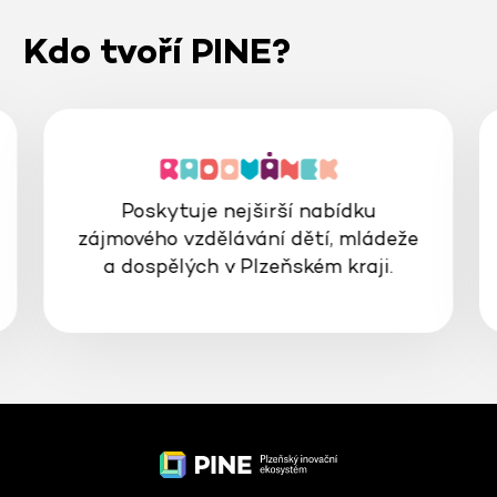
Kdo tvoří PINE?
Interaktivní prostor, kde se můžete
bavit, vzdělávat a inspirovat světem
vědy a techniky.