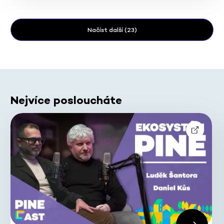
Načíst další (23)
Nejvíce posloucháte