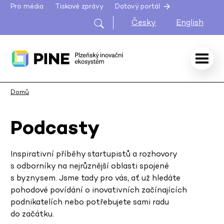
Pro média
Tiskové zprávy
Datový portál
Česky
English
Domů
Podcasty
Inspirativní příběhy startupistů a rozhovory
s odborníky na nejrůznější oblasti spojené
s byznysem. Jsme tady pro vás, ať už hledáte
pohodové povídání o inovativních začínajících
podnikatelích nebo potřebujete sami radu
do začátku.