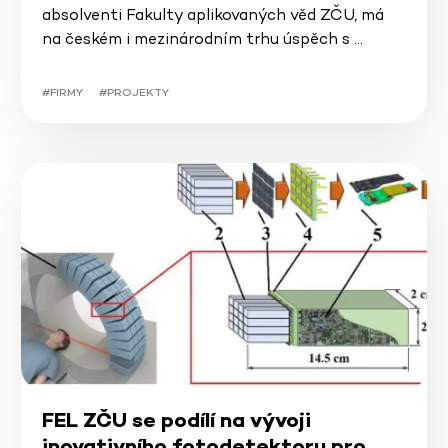
absolventi Fakulty aplikovaných věd ZČU, má
na českém i mezinárodním trhu úspěch s …
#FIRMY
#PROJEKTY
FEL ZČU se podílí na vývoji
inovativního fotodetektoru pro