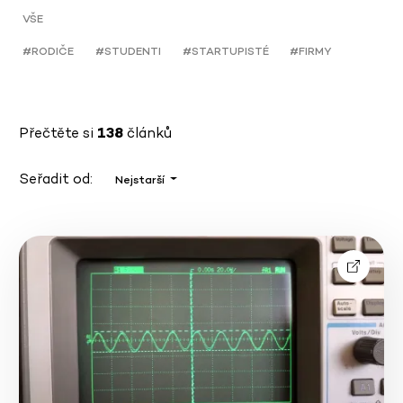
VŠE
#RODIČE
#STUDENTI
#STARTUPISTÉ
#FIRMY
Přečtěte si
138
článků
Seřadit od:
Nejstarší