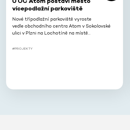
U OC Atom postaví město
vícepodlažní parkoviště
Nové třípodlažní parkoviště vyroste
vedle obchodního centra Atom v Sokolovské
ulici v Plzni na Lochotíně na místě…
#PROJEKTY