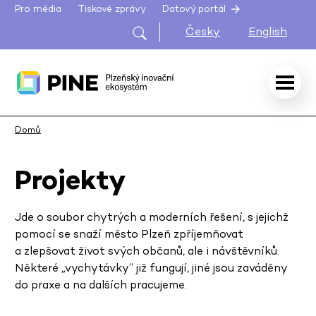
Pro média
Tiskové zprávy
Datový portál
Česky
English
Domů
Projekty
Jde o soubor chytrých a moderních řešení, s jejichž
pomocí se snaží město Plzeň zpříjemňovat
a zlepšovat život svých občanů, ale i návštěvníků.
Některé „vychytávky“ již fungují, jiné jsou zaváděny
do praxe a na dalších pracujeme.