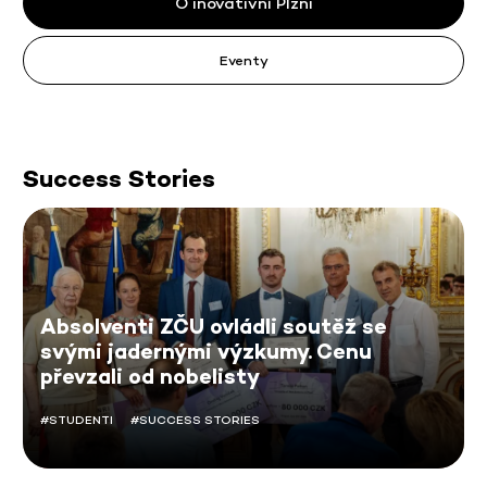
O inovativní Plzni
Eventy
Success Stories
Absolventi ZČU ovládli soutěž se
svými jadernými výzkumy. Cenu
převzali od nobelisty
#STUDENTI
#SUCCESS STORIES