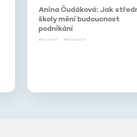
Anina Čudáková: Jak střed
školy mění budoucnost
podnikání
#STUDENTI
#PODCASTY