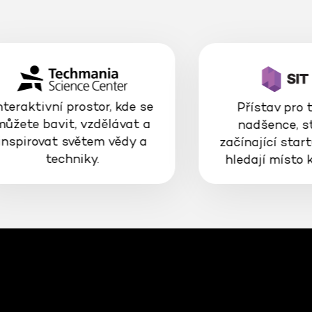
nteraktivní prostor, kde se
Přístav pro 
můžete bavit, vzdělávat a
nadšence, s
inspirovat světem vědy a
začínající start
techniky.
hledají místo 