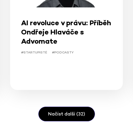
AI revoluce v právu: Příběh
Ondřeje Hlaváče s
Advomate
#STARTUPISTÉ
#PODCASTY
Načíst další (32)