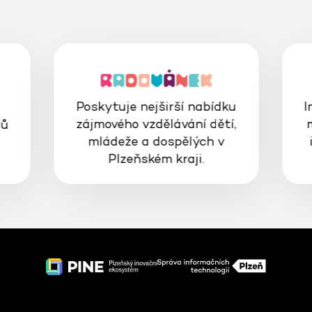
Poskytuje nejširší nabídku
I
zájmového vzdělávání dětí,
gů
mládeže a dospělých v
Plzeňském kraji.