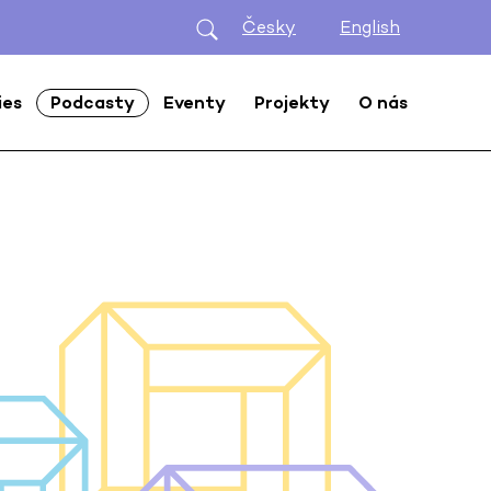
Česky
English
ies
Podcasty
Eventy
Projekty
O nás