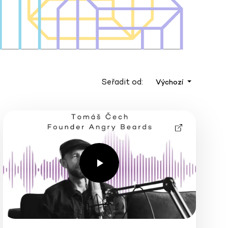
Seřadit od:
Výchozí