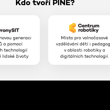
Kdo tvoří PINE?
 novou generaci
Místo pro volnočasové
ů a pomocí
vzdělávání dětí i pedago
h technologií
v oblasti robotiky a
 lidské životy.
digitálních technologií.