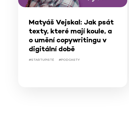
Matyáš Vejskal: Jak psát
texty, které mají koule, a
o umění copywritingu v
digitální době
#STARTUPISTÉ
#PODCASTY