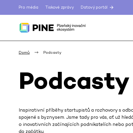
Pro média
Tiskové zprávy
Datový portál
Domů
Podcasty
Podcasty
Inspirativní příběhy startupistů a rozhovory s odbo
spojené s byznysem. Jsme tady pro vás, ať už hle
o inovativních začínajících podnikatelích nebo po
do začátku.