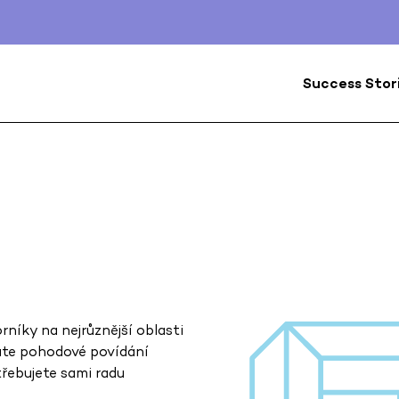
Success Stor
rníky na nejrůznější oblasti
dáte pohodové povídání
třebujete sami radu