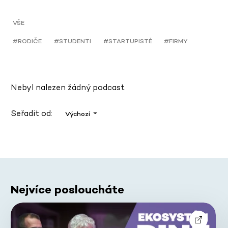
VŠE
#RODIČE
#STUDENTI
#STARTUPISTÉ
#FIRMY
Nebyl nalezen žádný podcast
Seřadit od:
Výchozí
Nejvíce posloucháte