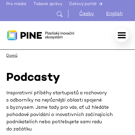
Pro média
Tiskové zprávy
Datový portál
Česky
English
Domů
Podcasty
Inspirativní příběhy startupistů a rozhovory
s odborníky na nejrůznější oblasti spojené
s byznysem. Jsme tady pro vás, ať už hledáte
pohodové povídání o inovativních začínajících
podnikatelích nebo potřebujete sami radu
do začátku.