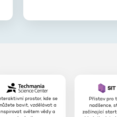
nteraktivní prostor, kde se
Přístav pro 
můžete bavit, vzdělávat a
nadšence, s
inspirovat světem vědy a
začínající start