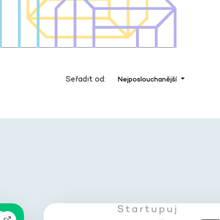
Seřadit od:
Nejposlouchanější