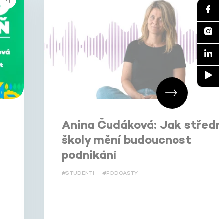
Anina Čudáková: Jak střed
školy mění budoucnost
podnikání
#STUDENTI
#PODCASTY