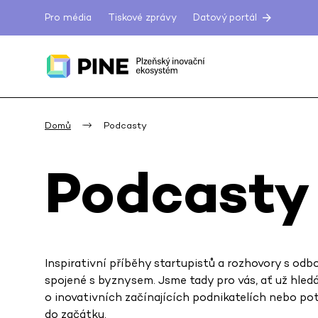
Pro média
Tiskové zprávy
Datový portál
Domů
Podcasty
Podcasty
Inspirativní příběhy startupistů a rozhovory s odbo
spojené s byznysem. Jsme tady pro vás, ať už hle
o inovativních začínajících podnikatelích nebo po
do začátku.