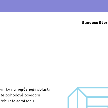
Success Stor
rníky na nejrůznější oblasti
dáte pohodové povídání
třebujete sami radu