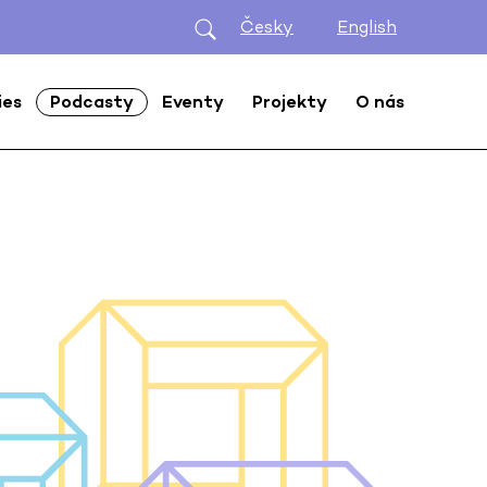
Česky
English
ies
Podcasty
Eventy
Projekty
O nás