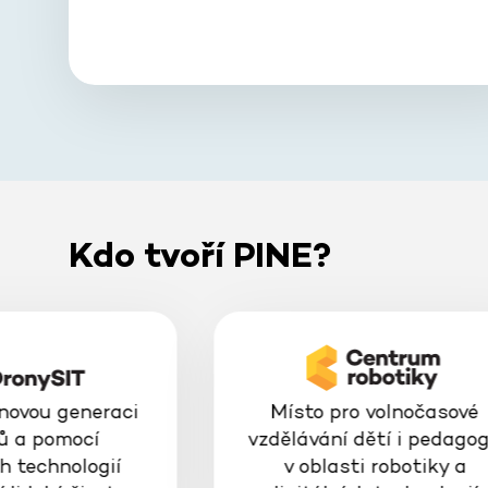
Kdo tvoří PINE?
 novou generaci
Místo pro volnočasové
ů a pomocí
vzdělávání dětí i pedago
h technologií
v oblasti robotiky a