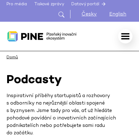
Pro média
Tiskové zprávy
Datový portál
Česky
English
Domů
Podcasty
Inspirativní příběhy startupistů a rozhovory
s odborníky na nejrůznější oblasti spojené
s byznysem. Jsme tady pro vás, ať už hledáte
pohodové povídání o inovativních začínajících
podnikatelích nebo potřebujete sami radu
do začátku.