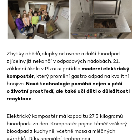
Zbytky obědů, slupky od ovoce a další bioodpad
z jídelny již nekončí v odpadových nádobách. 21.
základní škola v Plzni si pořídila
moderní elektrický
kompostér
, který promění gastro odpad na kvalitní
hnojivo.
Nová technologie pomáhá nejen v péči
o životní prostředí, ale také učí děti o důležitosti
recyklace.
Elektrický kompostér má kapacitu 27,5 kilogramů
bioodpadu za den. Kompostér pojme téměř veškerý
bioodpad z kuchyně, včetně masa a mléčných
výrobků. Díky speciální technologii