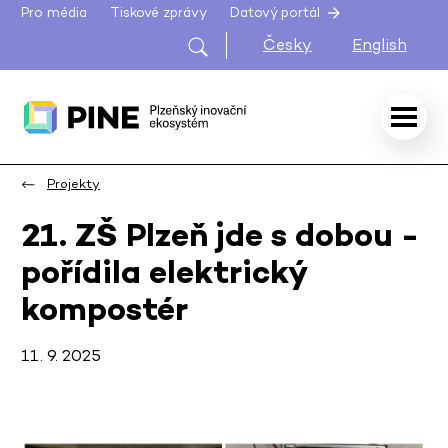
Pro média
Tiskové zprávy
Datový portál
Česky
English
Projekty
21. ZŠ Plzeň jde s dobou -
pořídila elektrický
kompostér
11. 9. 2025