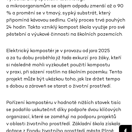
a mikroorganismům se objem odpadu zmenší až o 90
% a promění se v tmavý, sypký substrát, který
připomíná kávovou sedlinu. Celý proces trvá pouhých
24 hodin. Takto vzniklý kompost škola využije pro své
pěstební a výukové činnosti na školních pozemcích.
Elektrický kompostér je v provozu od jara 2025
a za tu dobu proběhla již řada exkurzí pro žáky, kteří
si následně mohli vyzkoušet použití kompostu
v praxi, při sázení rostlin na školním pozemku. Tento
projekt může být ukázkou toho, jak lze držet tempo
s dobou a zároveň se starat o životní prostředí.
Pořízení kompostéru v hodnotě nižších stovek tisíc
se podařilo uskutečnit díky podpoře dvou klíčových
organizací, které se zaměřují na podporu projektů
v oblasti životního prostředí. Základní škola získala
dotace z Fondu životního prostředí města Plzně