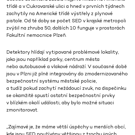
třídě a v Cukrovarské ulici a hned v prvních týdnech
zachytily na Americké třídě výstřely z plynové
pistole. Od té doby se počet SED v krajské metropoli
zvýšil na zhruba 50, dalších 10 funguje v prostorách
Fakultní nemocnice Plzeň.
Detektory hlídají vytipované problémové lokality,
jako jsou například parky, centrum města
nebo autobusové a vlakové nádraží. V současné době
jsou v Plzni již plně integrovány do zmodernizovaného
bezpečnostní systému městské policie,
a tudíž pokud zachytí nežádoucí zvuk, na dispečinku
se okamžitě spustí ostatní bezpečnostní prvky
v blízkém okolí události, aby bylo možné situaci
zmonitorovat.
„Zajímavé je, že máme větší úspěchy u menších obcí,
kde jsou SED používány většinou z trochu jiných