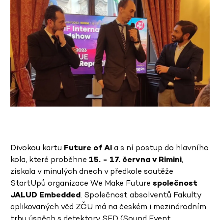
Divokou kartu
Future of AI
a s ní postup do hlavního
kola, které proběhne
15. - 17. června v Rimini
,
získala v minulých dnech v předkole soutěže
StartUpů organizace We Make Future
společnost
JALUD Embedded
. Společnost absolventů Fakulty
aplikovaných věd ZČU má na českém i mezinárodním
trhu úspěch s detektory SED (Sound Event