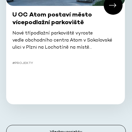
U OC Atom postaví město
vícepodlažní parkoviště
Nové třípodlažní parkoviště vyroste
vedle obchodního centra Atom v Sokolovské
ulici v Plzni na Lochotíně na místě…
#PROJEKTY
Všechny projekty