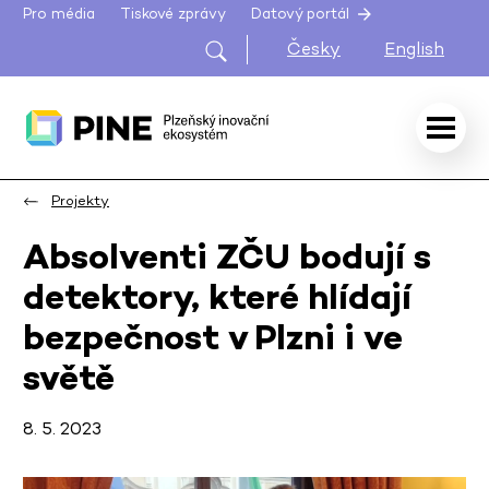
Pro média
Tiskové zprávy
Datový portál
Česky
English
Projekty
Absolventi ZČU bodují s
detektory, které hlídají
bezpečnost v Plzni i ve
světě
8. 5. 2023