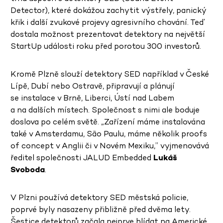
Detector), které dokážou zachytit výstřely, panický
křik i další zvukové projevy agresivního chování. Teď
dostala možnost prezentovat detektory na největší
StartUp události roku před porotou 300 investorů.
Kromě Plzně slouží detektory SED například v České
Lípě, Dubí nebo Ostravě, připravují a plánují
se instalace v Brně, Liberci, Ústí nad Labem
a na dalších místech. Společnost s nimi ale boduje
doslova po celém světě. „Zařízení máme instalována
také v Amsterdamu, São Paulu, máme několik proofs
of concept v Anglii či v Novém Mexiku,” vyjmenovává
ředitel společnosti JALUD Embedded
Lukáš
Svoboda
.
V Plzni používá detektory SED městská policie,
poprvé byly nasazeny přibližně před dvěma lety.
Šestice detektorů začala nejprve hlídat na Americké