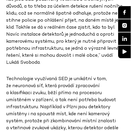
důvodů, a to třeba za účelem detekce rušení nočního
klidu, což se normálně špatně odhaluje, protože než
stihne policie po ohlášení přijet, na daném místě je
klid. Takhle se dá v reálném čase zjistit, kdo to byl.
Navíc instalace detektorů je jednoduchá a oproti
kamerovému systému, pro který je nutné připravit
potřebnou infrastrukturu, se jedná o výrazně levnější
řešení, které si mohou dovolit i malé obce,” uvádí
Lukáš Svoboda.
Technologie využívaná SED je unikátní v tom,
že neuronová síť, která provádí zpracování
a klasifikaci zvuku, běží přímo na procesoru
umístěném v zařízení, a tak není potřeba budovat
infrastrukturu. Například v Plzni jsou detektory
umístěny i na spoustě míst, kde není kamerový
systém, protože při zkombinování místní znalosti
a vteřinové zvukové ukázky, kterou detektor odešle