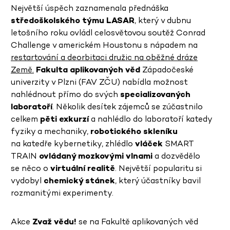
Největší úspěch zaznamenala přednáška
středoškolského týmu LASAR
, který v dubnu
letošního roku ovládl celosvětovou soutěž Conrad
Challenge v americkém Houstonu s nápadem na
restartování a deorbitaci družic na oběžné dráze
Země.
Fakulta aplikovaných věd
Západočeské
univerzity v Plzni (FAV ZČU) nabídla možnost
nahlédnout přímo do svých
specializovaných
laboratoří
. Několik desítek zájemců se zúčastnilo
celkem
pěti exkurzí
a nahlédlo do laboratoří katedy
fyziky a mechaniky,
robotického skleníku
na katedře kybernetiky, zhlédlo
vláček
SMART
TRAIN
ovládaný mozkovými vlnami
a dozvědělo
se něco o
virtuální realitě
. Největší popularitu si
vydobyl
chemický stánek
, který účastníky bavil
rozmanitými experimenty.
Akce
Zvaž vědu!
se na Fakultě aplikovaných věd