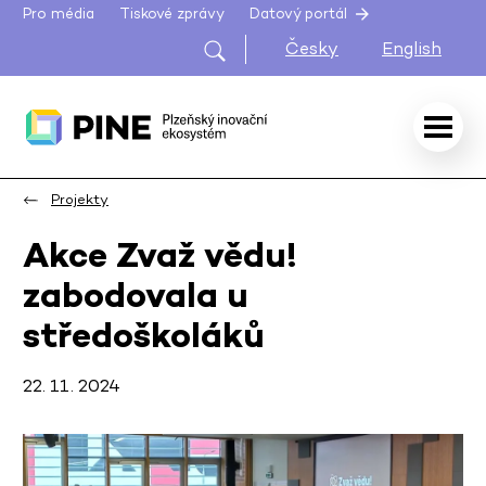
Pro média
Tiskové zprávy
Datový portál
Česky
English
Projekty
Akce Zvaž vědu!
zabodovala u
středoškoláků
22. 11. 2024