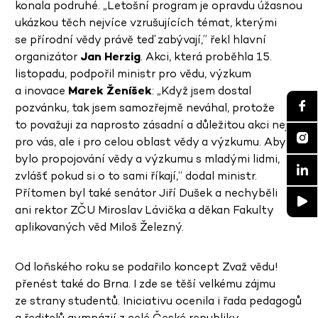
konala podruhé. „Letošní program je opravdu úžasnou
ukázkou těch nejvíce vzrušujících témat, kterými
se přírodní vědy právě teď zabývají,” řekl hlavní
organizátor
Jan Herzig
. Akci, která proběhla 15.
listopadu, podpořil ministr pro vědu, výzkum
a inovace
Marek Ženíšek
: „Když jsem dostal
pozvánku, tak jsem samozřejmě neváhal, protože
to považuji za naprosto zásadní a důležitou akci nejen
pro vás, ale i pro celou oblast vědy a výzkumu. Aby tu
bylo propojování vědy a výzkumu s mladými lidmi,
zvlášť pokud si o to sami říkají,“ dodal ministr.
Přítomen byl také senátor Jiří Dušek a nechyběli
ani rektor ZČU Miroslav Lávička a děkan Fakulty
aplikovaných věd Miloš Železný.
Od loňského roku se podařilo koncept Zvaž vědu!
přenést také do Brna. I zde se těší velkému zájmu
ze strany studentů. Iniciativu ocenila i řada pedagogů
a ředitelů gymnázií z celé České republiky.