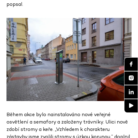
popsal.
Během akce bylo nainstalováno nové veřejné
osvětlení a semafory a založeny trávníky. Ulici nově
zdobí stromy a keře. „Vzhledem k charakteru
zástavby jsme zvolili stromy s úzkou korunou,“ doplnil