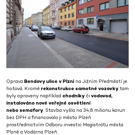
Oprava
Bendovy ulice v Plzni
na Jižním Předměstí je
hotová. Kromě
rekonstrukce samotné vozovky
tam
byly opraveny například
chodníky
či
vodovod,
instalováno nové veřejné osvětlení
nebo semafory
. Stavba vyšla na 34,8 milionu korun
bez DPH a financovalo ji město Plzeň
prostřednictvím Odboru investic Magistrátu města
Plzně a Vodárna Plzeň.