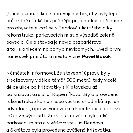
„Ulice a komunikace opravujeme tak, aby byly lépe
průjezdné a také bezpečnější pro chodce a příjemné
pro obyvatele, což se v Bendově ulici třeba díky
rekonstrukci parkovacích míst a výsadbě zeleně
povedlo. Celá stavba je navíc bezbariérová,
a to i s ohledem na pohyb nevidomých,“ uvedl první
náměstek primátora města Plzně
Pavel Bosák
.
Náměstek informoval, že stavební úpravy byly
zrealizovány v délce téměř 500 metrů, tedy v celé
délce ulice od křižovatky s Klatovskou až
po křižovatku s ulicí Koperníkova. „Byla provedena
rekonstrukce komunikace včetně chodníků a jejich
odvodnění, oprava vodovodu a kanalizace a obnova
inženýrských sítí. Zrekonstruována byla také
parkovací místa a v křižovatce ulic Bendova
a Skrétova byla provedena zvýšená křižovatka,“