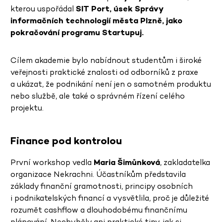
kterou uspořádal
SIT Port, úsek Správy
informačních technologií města Plzně, jako
pokračování programu Startupuj.
Cílem akademie bylo nabídnout studentům i široké
veřejnosti praktické znalosti od odborníků z praxe
a ukázat, že podnikání není jen o samotném produktu
nebo službě, ale také o správném řízení celého
projektu.
Finance pod kontrolou
První workshop vedla
Maria Šimůnková
, zakladatelka
organizace Nekrachni. Účastníkům představila
základy finanční gramotnosti, principy osobních
i podnikatelských financí a vysvětlila, proč je důležité
rozumět cashflow a dlouhodobému finančnímu
plánování. Nechyběly ani praktické tipy, jak si