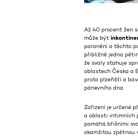
Až 40 procent žen s
může být
inkontine
poranění a těchto p
přibližně jedna pět
že svaly stahuje sp
oblastech Česka a B
proto plzeňští a ba
pánevního dna.
Zařízení je určené 
a oblasti intimních 
pomáhá břišními sv
okamžitou zpětnou va