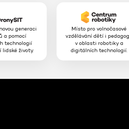
 novou generaci
Místo pro volnočasové
ů a pomocí
vzdělávání dětí i pedago
h technologií
v oblasti robotiky a
 lidské životy.
digitálních technologií.