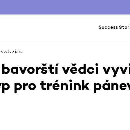
Success Stor
prototyp pro…
 bavorští vědci vyv
p pro trénink páne