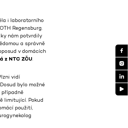
la i laboratorního
 OTH Regensburg.
dky nám potvrdily
 vědomou a správně
 doposud v domácích
á z NTC ZČU
.
lzni vidí
 „Dosud bylo možné
 případně
 limitující. Pokud
omácí použití,
 urogynekolog