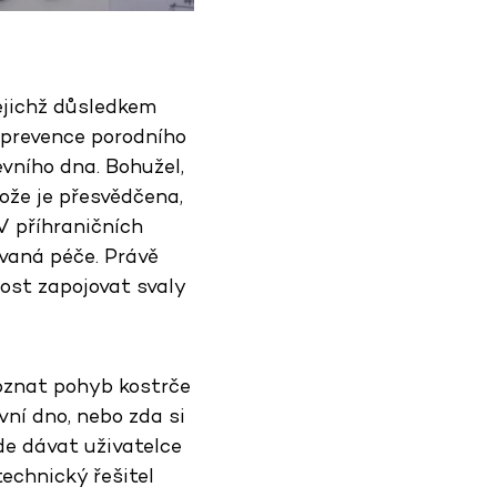
ejichž důsledkem
o prevence porodního
vního dna. Bohužel,
ože je přesvědčena,
 V příhraničních
vaná péče. Právě
ost zapojovat svaly
poznat pohyb kostrče
vní dno, nebo zda si
de dávat uživatelce
technický řešitel