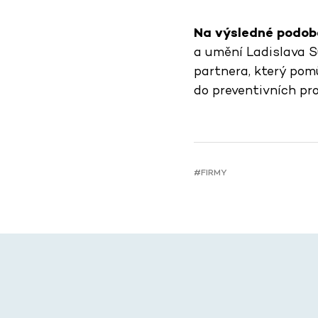
Na
výsledné podobě
a umění Ladislava S
partnera, který pomů
do preventivních pr
#FIRMY