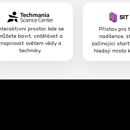
nteraktivní prostor, kde se
Přístav pro 
můžete bavit, vzdělávat a
nadšence, s
inspirovat světem vědy a
začínající start
techniky.
hledají místo 