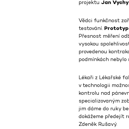
projektu
Jan Vychy
Vědci funkčnost zaří
testování.
Prototyp
Přesnost měření odb
vysokou spolehlivos
provedenou kontrakc
podmínkách nebylo 
Lékaři z Lékařské fa
v technologii možno
kontrolu nad pánevn
specializovaným zob
jim dáme do ruky be
dokážeme předejít ro
Zdeněk Rušavý.