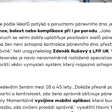
e podle lékařů potýká s poruchami pánevního dna, j
nce, bolest nebo komplikace při i po porodu
. „Jak
oruch se velmi dobře uplatňuje posilování svalů páne
ina žen není schopna kontrakce pánevního dna, přest
rávně,“ řekl urogynekolog
Zdeněk Rušavý
z LFP UK
.
avorska je navíc nerovnoměrně rozložená specializo
vorští vědci vymysleli systém, který rozpozná schopn
především ženám mezi 18 a 45 lety. „Dokáže přesně 
partií a kontrolovat, zda žena správně aktivuje páne
aly. Momentálně
vyvíjíme mobilní aplikaci
, která bu
zbu, zda cvičení provádí správně,“ vysvětlil hlavní 