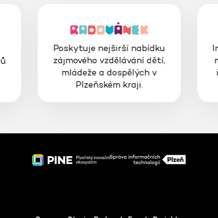
Poskytuje nejširší nabídku
I
zájmového vzdělávání dětí,
gů
mládeže a dospělých v
Plzeňském kraji.