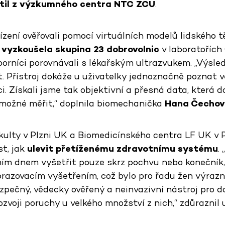
til z výzkumného centra NTC ZČU
.
zení ověřovali pomocí virtuálních modelů lidského tě
 vyzkoušela skupina 23 dobrovolnic
v laboratořích
orníci porovnávali s lékařským ultrazvukem. „Výsle
t. Přístroj dokáže u uživatelky jednoznačně poznat
i. Získali jsme tak objektivní a přesná data, která
možné měřit,“ doplnila biomechanička
Hana Čechov
kulty v Plzni UK a Biomedicínského centra LF UK v P
st, jak
ulevit přetíženému zdravotnímu systému
.
ím dnem vyšetřit pouze skrz pochvu nebo konečník,
razovacím vyšetřením, což bylo pro řadu žen výrazně
zpečný, vědecky ověřený a neinvazivní nástroj pro d
zvoji poruchy u velkého množství z nich,“ zdůraznil