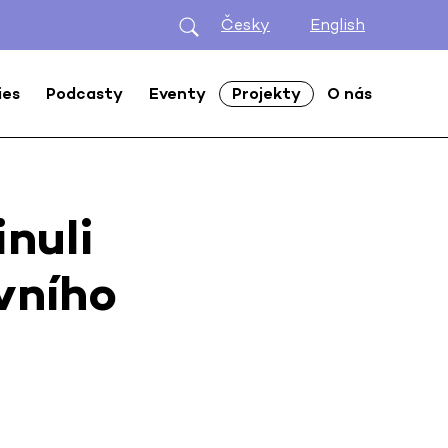
Česky
English
ies
Podcasty
Eventy
Projekty
O nás
inuli
vního