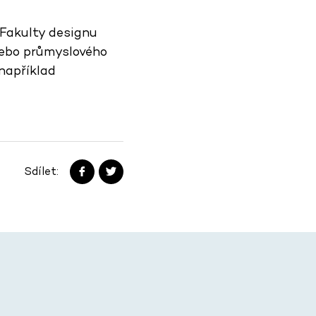
 Fakulty designu
nebo průmyslového
 například
Sdílet: