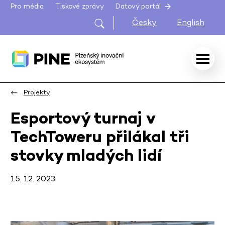
Pro média
Tiskové zprávy
Datový portál
Česky
English
Projekty
Esportový turnaj v
TechToweru přilákal tři
stovky mladých lidí
15. 12. 2023