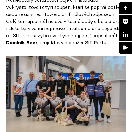
Následovaly vyřazovací boje a v listopadu
vykrystalizovali čtyři soupeři, kteří se poprvé potkali
osobně až v TechToweru při finálových zápasech.
Celý turnaj se hrál na dva vítězné body a boje o bronz
i zlato byly velmi napínavé. Titul šampiona Legends
of SIT Port si vybojoval tým Poggers,“ popsal průběh
Dominik Beer
, projektový manažer SIT Portu.