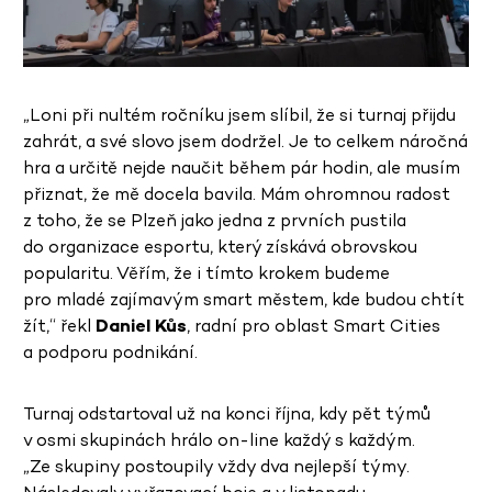
„Loni při nultém ročníku jsem slíbil, že si turnaj přijdu
zahrát, a své slovo jsem dodržel. Je to celkem náročná
hra a určitě nejde naučit během pár hodin, ale musím
přiznat, že mě docela bavila. Mám ohromnou radost
z toho, že se Plzeň jako jedna z prvních pustila
do organizace esportu, který získává obrovskou
popularitu. Věřím, že i tímto krokem budeme
pro mladé zajímavým smart městem, kde budou chtít
žít,“ řekl
Daniel Kůs
, radní pro oblast Smart Cities
a podporu podnikání.
Turnaj odstartoval už na konci října, kdy pět týmů
v osmi skupinách hrálo on-line každý s každým.
„Ze skupiny postoupily vždy dva nejlepší týmy.