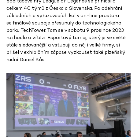
počítačové hry League of Legends se přihlásilo
celkem 40 týmů z Česka a Slovenska. Po odehrání
základních a vyřazovacích kol v on-line prostoru
se finálové souboje přesunuly do technologického
parku TechTower. Tam se v sobotu 9. prosince 2023
rozhodlo o vítězi. Esportový turnaj, který je ve světě
stále sledovanější a vstupují do něj i velké firmy, si
přišel v exhibičním zápase vyzkoušet také plzeňský
radní Daniel Kůs.