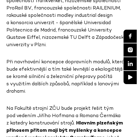
společnosti Trafikverket, nizozemské společnosti
ProRail B.V., francouzské společnosti RAILENIUM,
rakouské společnosti modley industrial design
a konsorcia univerzit - španělské Universidad
Politecnica de Madrid, francouzské University
Gustave Eiffel, nizozemské TU Delft a Západočeské
univerzity v Plzni.
Při navrhování koncepce dopravních modulů, která
bude efektivnější a tím také levnější a ekologičtější,
se kromě silniční a železniční přepravy počítá
s využitím dalších způsobů, například s lanovými
drahami.
Na Fakultě strojní ZČU bude projekt řešit tým
pod vedením Jiřího Hofmana a Romana Čermáka
z katedry konstruování strojů.
Hlavním plzeňským
přínosem přitom mají být myšlenky a koncepce