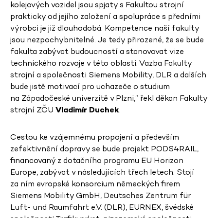
kolejových vozidel jsou spjaty s Fakultou strojní
prakticky od jejího založení a spolupráce s předními
výrobci je již dlouhodobá. Kompetence naší fakulty
jsou nezpochybnitelné. Je tedy přirozené, že se bude
fakulta zabývat budoucností a stanovovat vize
technického rozvoje v této oblasti. Vazba Fakulty
strojní a společnosti Siemens Mobility, DLR a dalších
bude jistě motivací pro uchazeče o studium
na Západočeské univerzitě v Plzni,“ řekl děkan Fakulty
strojní ZČU
Vladimír Duchek
.
Cestou ke vzájemnému propojení a především
zefektivnění dopravy se bude projekt PODS4RAIL,
financovaný z dotačního programu EU Horizon
Europe, zabývat v následujících třech letech. Stojí
za ním evropské konsorcium německých firem
Siemens Mobility GmbH, Deutsches Zentrum für
Luft- und Raumfahrt e.V. (DLR), EURNEX, švédské