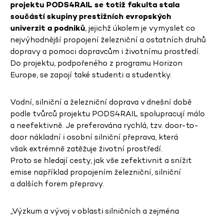
projektu PODS4RAIL se totiž fakulta stala
součástí skupiny prestižních evropských
univerzit a podniků
, jejichž úkolem je vymyslet co
nejvýhodnější propojení železniční a ostatních druhů
dopravy a pomoci dopravcům i životnímu prostředí.
Do projektu, podpořeného z programu Horizon
Europe, se zapojí také studenti a studentky.
Vodní, silniční a železniční doprava v dnešní době
podle tvůrců projektu PODS4RAIL spolupracují málo
a neefektivně. Je preferována rychlá, tzv. door-to-
door nákladní i osobní silniční přeprava, která
však extrémně zatěžuje životní prostředí.
Proto se hledají cesty, jak vše zefektivnit a snížit
emise například propojením železniční, silniční
a dalších forem přepravy.
„Výzkum a vývoj v oblasti silničních a zejména