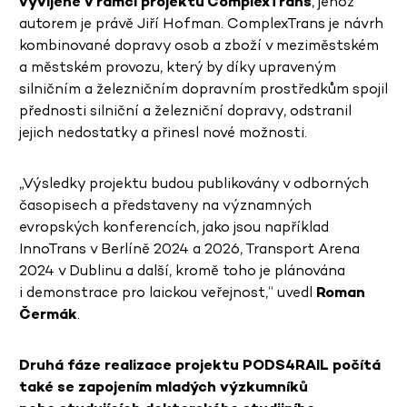
vyvíjené v rámci projektu ComplexTrans
, jehož
autorem je právě Jiří Hofman. ComplexTrans je návrh
kombinované dopravy osob a zboží v meziměstském
a městském provozu, který by díky upraveným
silničním a železničním dopravním prostředkům spojil
přednosti silniční a železniční dopravy, odstranil
jejich nedostatky a přinesl nové možnosti.
„Výsledky projektu budou publikovány v odborných
časopisech a představeny na významných
evropských konferencích, jako jsou například
InnoTrans v Berlíně 2024 a 2026, Transport Arena
2024 v Dublinu a další, kromě toho je plánována
i demonstrace pro laickou veřejnost,“ uvedl
Roman
Čermák
.
Druhá fáze realizace projektu PODS4RAIL počítá
také se zapojením mladých výzkumníků