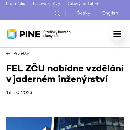
Pro média
Tiskové zprávy
Datový portál
Česky
English
Projekty
FEL ZČU nabídne vzdělání
v jaderném inženýrství
18. 10. 2023