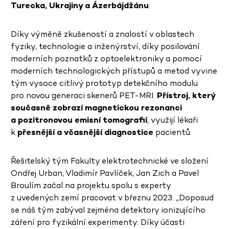
Turecka, Ukrajiny a Ázerbájdžánu
.
Díky výměně zkušeností a znalostí v oblastech
fyziky, technologie a inženýrství, díky posilování
moderních poznatků z optoelektroniky a pomocí
moderních technologických přístupů a metod vyvine
tým vysoce citlivý prototyp detekčního modulu
pro novou generaci skenerů PET-MRI.
Přístroj, který
současně zobrazí magnetickou rezonanci
a pozitronovou emisní tomografii
, využijí lékaři
k
přesnější a včasnější diagnostice
pacientů.
Řešitelský tým Fakulty elektrotechnické ve složení
Ondřej Urban, Vladimír Pavlíček, Jan Zich a Pavel
Broulím začal na projektu spolu s experty
z uvedených zemí pracovat v březnu 2023. „Doposud
se náš tým zabýval zejména detektory ionizujícího
záření pro fyzikální experimenty. Díky účasti