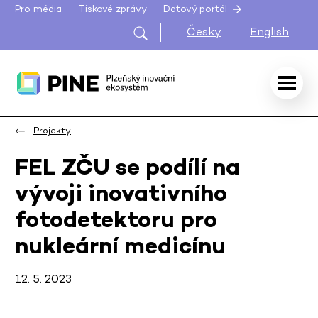
Pro média
Tiskové zprávy
Datový portál
Česky
English
Projekty
FEL ZČU se podílí na
vývoji inovativního
fotodetektoru pro
nukleární medicínu
12. 5. 2023