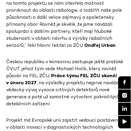
na tomto projektu se nám otevřela možnost
proniknout do oblasti radiologie, a rozšířit naše pole
působnosti o další velice zajímavý a společensky
přínosný obor. Rovněž je skvělé, že jsme navázali
spolupráci s dalšími partnery, kteří mají hluboké
zkušenosti v oblasti návrhu a výroby radiačních
senzorů,“ řekl hlavní řešitel za ZČU
Ondřej Urban
.
Českou republiku v konsorciu zastupuje ještě pražské
ČVUT, jehož tým vede Michael Holík, který rovněž
působí na FEL ZČU.
Práce týmu FEL ZČU skončí
v únoru 2027
, na výsledky projektu nejprve naváže
vědecký vývoj vysoce citlivých detektorů nové
generace a poté už samotné vytvoření pokročilých
detekčních zařízení.
Projekt má Evropské unii zajistit vedoucí postavení
v oblasti inovací v diagnostických technologiích