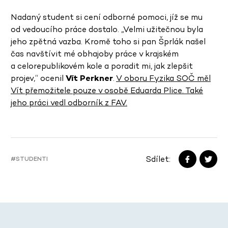
Nadaný student si cení odborné pomoci, jíž se mu
od vedoucího práce dostalo. „Velmi užitečnou byla
jeho zpětná vazba. Kromě toho si pan Šprlák našel
čas navštívit mé obhajoby práce v krajském
a celorepublikovém kole a poradit mi, jak zlepšit
projev,“ ocenil
Vít Perkner
.
V oboru Fyzika SOČ měl
Vít přemožitele pouze v osobě Eduarda Plice. Také
jeho práci vedl odborník z FAV.
Sdílet:
#STUDENTI