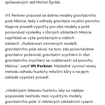
aplikovaných věd Michal Šprlák.
Vít Perkner pracoval se dvěma modely gravitačního
pole Měsíce, tedy s odhady gravitace na jeho povrchu.
Nejprve provedl výpočty pro oba modely a poté
porovnával výsledky v různých oblastech Měsíce,
například ve výše položených a nižších
částech. „Podobnost zmíněných modelů
gravitačního pole závisí na tom, zda porovnáváme
gravitační potenciál, gravitační zrychlení či růst
gravitačního zrychlení se vzdáleností od povrchu
Měsíce,“ uvedl
Vít Perkner
. Následně vyvinul novou
metodu odhadu hustoty měsíční kůry a na jejím
základě výpočet provedl.
„Hledal jsem takovou hustotu, aby co nejlépe
popisovala neshodu mezi využitými modely
gravitačního pole. V některých základních rysech