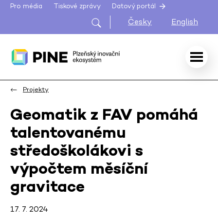
Pro média
Tiskové zprávy
Datový portál
Česky
English
Projekty
Geomatik z FAV pomáhá
talentovanému
středoškolákovi s
výpočtem měsíční
gravitace
17. 7. 2024