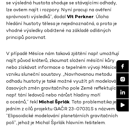
se výsledná hustota shoduje se stávajícími odhady,
lze ovšem najít i rozpory. Nyní pracuji na ověření
správnosti výsledků“,
dodal
Vít Perkner
. Úloha
hledání hustoty tělesa je nejednoznačná, a proto je
vhodné výsledky obdržené na základě odlišných
principů porovnat.
V případě Měsíce nám taková zjištění např. umožňují
najít původ kráterů, zkoumat složení měsíční kůry
nebo získávat informace o tepelném vývoji Měsíce či
vzniku sluneční soustavy. ‚‚Navrhovanou metodu
odhadu hustoty je také možné využít při modelování
časových změn gravitačního pole Země reflektující
např. tání ledovců nebo nárůst hladiny moří
a oceánů,” řekl
Michal Šprlák
. Tato problematika je
jedním z cílů projektu GAČR 23-07031S s názvem
“Elipsoidické modelování planetárních gravitačních
polí”, jehož je Michal Šprlák hlavním řešitelem.