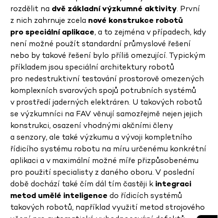
rozdělit na
dvě základní výzkumné aktivity
. První
z nich zahrnuje zcela
nové konstrukce robotů
pro speciální aplikace
, a to zejména v případech, kdy
není možné použít standardní průmyslové řešení
nebo by takové řešení bylo příliš omezující. Typickým
příkladem jsou speciální architektury robotů
pro nedestruktivní testování prostorově omezených
komplexních svarových spojů potrubních systémů
v prostředí jaderných elektráren. U takových robotů
se výzkumníci na FAV věnují samozřejmě nejen jejich
konstrukci, osazení vhodnými akčními členy
a senzory, ale také výzkumu a vývoji kompletního
řídicího systému robotu na míru určenému konkrétní
aplikaci a v maximální možné míře přizpůsobenému
pro použití specialisty z daného oboru. V poslední
době dochází také čím dál tím častěji k
integraci
metod umělé inteligence
do řídicích systémů
takových robotů, například využití metod strojového