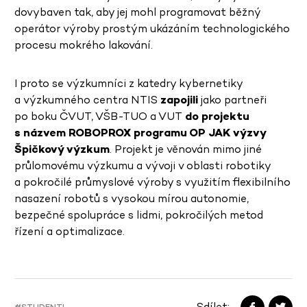
dovybaven tak, aby jej mohl programovat běžný
operátor výroby prostým ukázáním technologického
procesu mokrého lakování.
I proto se výzkumníci z katedry kybernetiky
a výzkumného centra NTIS
zapojili
jako partneři
po boku ČVUT, VŠB-TUO a VUT
do projektu
s názvem ROBOPROX programu OP JAK výzvy
Špičkový výzkum
. Projekt je věnován mimo jiné
průlomovému výzkumu a vývoji v oblasti robotiky
a pokročilé průmyslové výroby s využitím flexibilního
nasazení robotů s vysokou mírou autonomie,
bezpečné spolupráce s lidmi, pokročilých metod
řízení a optimalizace.
Sdílet:
#STUDENTI