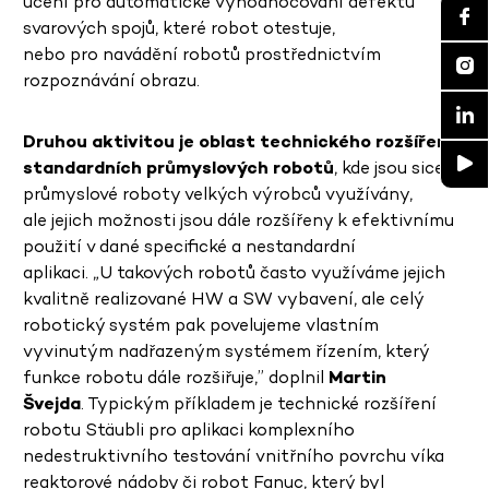
učení pro automatické vyhodnocování defektů
svarových spojů, které robot otestuje,
nebo pro navádění robotů prostřednictvím
rozpoznávání obrazu.
Druhou aktivitou je oblast technického rozšíření
standardních průmyslových robotů
, kde jsou sice
průmyslové roboty velkých výrobců využívány,
ale jejich možnosti jsou dále rozšířeny k efektivnímu
použití v dané specifické a nestandardní
aplikaci. „U takových robotů často využíváme jejich
kvalitně realizované HW a SW vybavení, ale celý
robotický systém pak povelujeme vlastním
vyvinutým nadřazeným systémem řízením, který
funkce robotu dále rozšiřuje,” doplnil
Martin
Švejda
. Typickým příkladem je technické rozšíření
robotu Stäubli pro aplikaci komplexního
nedestruktivního testování vnitřního povrchu víka
reaktorové nádoby či robot Fanuc, který byl