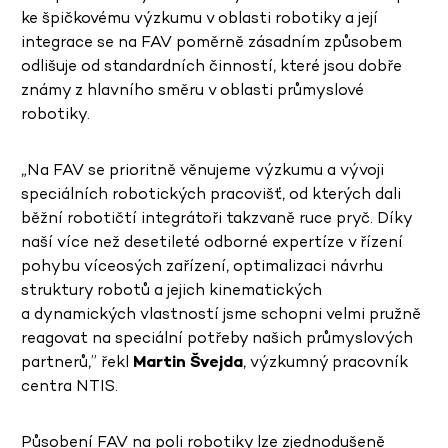
ke špičkovému výzkumu v oblasti robotiky a její
integrace se na FAV poměrně zásadním způsobem
odlišuje od standardních činností, které jsou dobře
známy z hlavního směru v oblasti průmyslové
robotiky.
„Na FAV se prioritně věnujeme výzkumu a vývoji
speciálních robotických pracovišť, od kterých dali
běžní robotičtí integrátoři takzvaně ruce pryč. Díky
naší více než desetileté odborné expertíze v řízení
pohybu víceosých zařízení, optimalizaci návrhu
struktury robotů a jejich kinematických
a dynamických vlastností jsme schopni velmi pružně
reagovat na speciální potřeby našich průmyslových
partnerů,” řekl
Martin Švejda
, výzkumný pracovník
centra NTIS.
Působení FAV na poli robotiky lze zjednodušeně