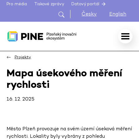
Pro média
Tiskové zprávy
Datový portál
Česky
English
Projekty
Mapa úsekového měření
rychlosti
16. 12. 2025
Město Plzeň provozuje na svém území úseková měření
rychlosti. Lokality byly vybrány z pohledu