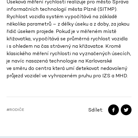
Úseková měření rychlosti realizuje pro město Správa
informačních technologií města Plzně (SITMP).
Rychlost vozidla systém vypočítává na základě
několika parametrů – z délky úseku a z doby, za jakou
řidič úsekem projede. Pokud je v měřeném místě
křižovatka, vypočítává se průměrná rychlost vozidla
i s ohledem na čas strávený na křižovatce. Kromě
klasického měření rychlosti na vyznačených úsecích,
je navíc nasazená technologie na Karlovarské
ve směru do centra která umí detekovat nedovolený
průjezd vozidel ve vyhrazeném pruhu pro IZS a MHD.
Sdílet:
#RODIČE