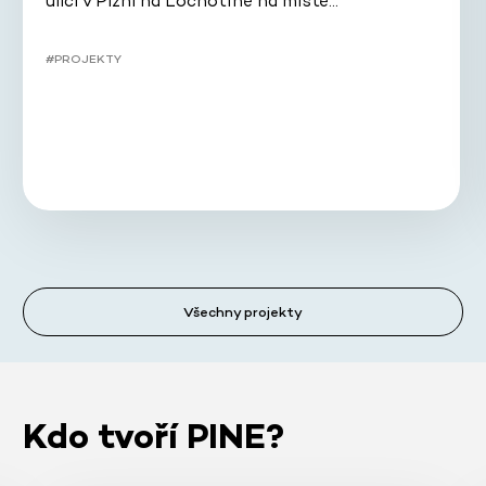
ulici v Plzni na Lochotíně na místě…
#PROJEKTY
Všechny projekty
Kdo tvoří PINE?