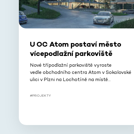
U OC Atom postaví město
vícepodlažní parkoviště
Nové třípodlažní parkoviště vyroste
vedle obchodního centra Atom v Sokolovské
ulici v Plzni na Lochotíně na místě…
#PROJEKTY