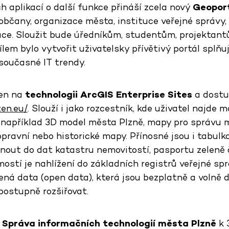
 aplikací o další funkce přináší zcela nový
Geoport
občany, organizace města, instituce veřejné správy,
ce. Sloužit bude úředníkům, studentům, projektan
Cílem bylo vytvořit uživatelsky přívětivý portál splňu
 současné IT trendy.
ven na
technologii ArcGIS Enterprise Sites
a dostu
zen.eu/
. Slouží i jako rozcestník, kde uživatel najde 
 například 3D model města Plzně, mapy pro správu m
pravní nebo historické mapy. Přínosné jsou i tabulk
nout do dat katastru nemovitostí, pasportu zeleně
ostí je nahlížení do základních registrů veřejné sp
vřená data (open data), která jsou bezplatně a voln
postupně rozšiřovat.
a
Správa informačních technologií města Plzně
k 