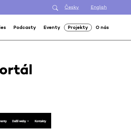
Česky
English
ies
Podcasty
Eventy
Projekty
O nás
ortál