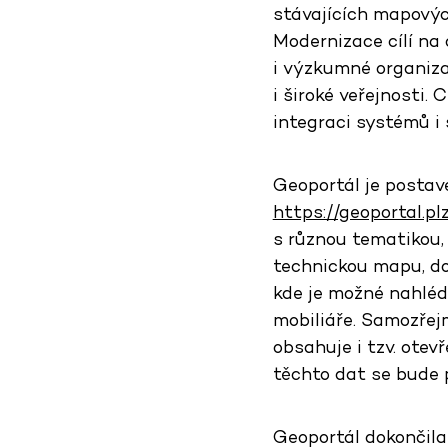
stávajících mapových
Modernizace cílí na 
i výzkumné organiza
i široké veřejnosti. 
integraci systémů i
Geoportál je posta
https://geoportal.pl
s různou tematikou,
technickou mapu, do
kde je možné nahléd
mobiliáře. Samozřejm
obsahuje i tzv. ote
těchto dat se bude 
Geoportál dokončil