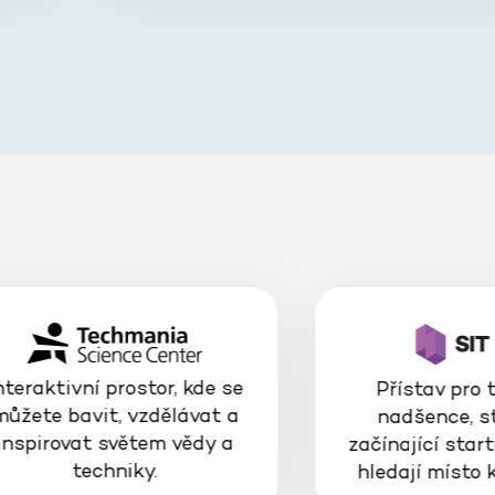
nteraktivní prostor, kde se
Přístav pro 
můžete bavit, vzdělávat a
nadšence, s
inspirovat světem vědy a
začínající start
techniky.
hledají místo 