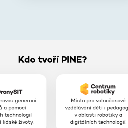
Kdo tvoří PINE?
 novou generaci
Místo pro volnočasové
ů a pomocí
vzdělávání dětí i pedago
h technologií
v oblasti robotiky a
 lidské životy.
digitálních technologií.