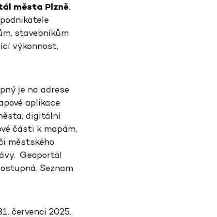
ál města Plzně
.
 podnikatele
tům, stavebníkům
jící výkonnost,
pný je na adrese
mapové aplikace
ěsta, digitální
ové části k mapám,
 či městského
rávy. Geoportál
ě dostupná. Seznam
31. červenci 2025.