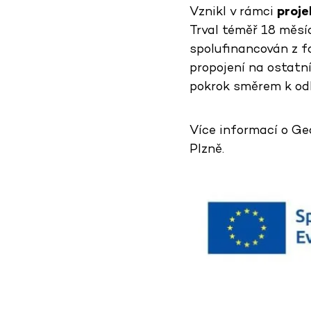
Vznikl v rámci
proje
Trval téměř 18 měsíc
spolufinancován z fo
propojení na ostatn
pokrok směrem k odbo
Více informací o Ge
Plzně.