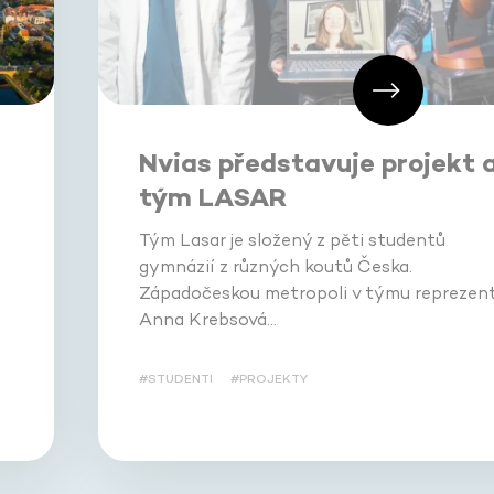
Nvias představuje projekt 
tým LASAR
Tým Lasar je složený z pěti studentů
gymnázií z různých koutů Česka.
Západočeskou metropoli v týmu reprezent
Anna Krebsová…
#STUDENTI
#PROJEKTY