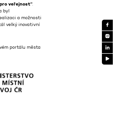
pro veřejnost“
.
a byl
ealizaci a možnosti
l velký inovativní
vém portálu města