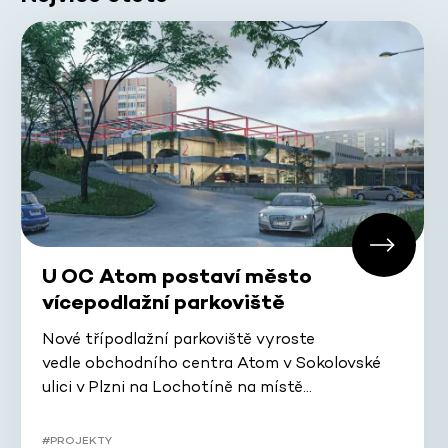
U OC Atom postaví město
vícepodlažní parkoviště
Nové třípodlažní parkoviště vyroste
vedle obchodního centra Atom v Sokolovské
ulici v Plzni na Lochotíně na místě…
#PROJEKTY