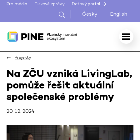
Pro média
Tiskové zprávy
Datový portál
Česky
English
Projekty
Na ZČU vzniká LivingLab,
pomůže řešit aktuální
společenské problémy
20. 12. 2024