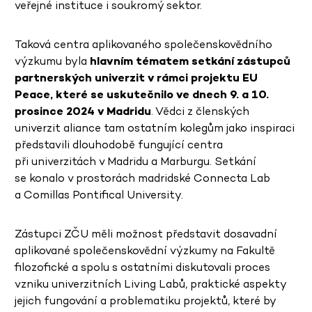
veřejné instituce i soukromý sektor.
Taková centra aplikovaného společenskovědního
výzkumu byla
hlavním tématem setkání zástupců
partnerských univerzit v rámci projektu EU
Peace, které se uskutečnilo ve dnech 9. a 10.
prosince 2024 v Madridu
. Vědci z členských
univerzit aliance tam ostatním kolegům jako inspiraci
představili dlouhodobě fungující centra
při univerzitách v Madridu a Marburgu. Setkání
se konalo v prostorách madridské Connecta Lab
a Comillas Pontifical University.
Zástupci ZČU měli možnost představit dosavadní
aplikované společenskovědní výzkumy na Fakultě
filozofické a spolu s ostatními diskutovali proces
vzniku univerzitních Living Labů, praktické aspekty
jejich fungování a problematiku projektů, které by