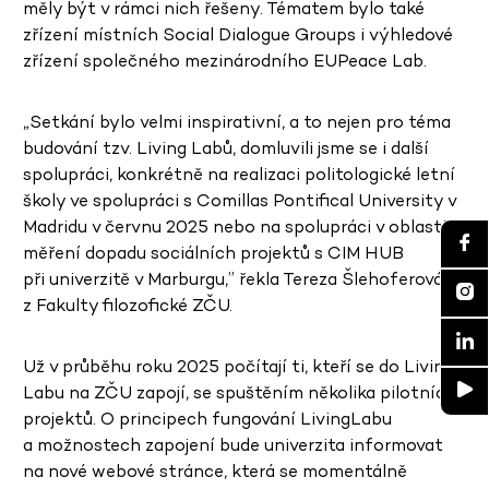
měly být v rámci nich řešeny. Tématem bylo také
zřízení místních Social Dialogue Groups i výhledové
zřízení společného mezinárodního EUPeace Lab.
„Setkání bylo velmi inspirativní, a to nejen pro téma
budování tzv. Living Labů, domluvili jsme se i další
spolupráci, konkrétně na realizaci politologické letní
školy ve spolupráci s Comillas Pontifical University v
Madridu v červnu 2025 nebo na spolupráci v oblasti
měření dopadu sociálních projektů s CIM HUB
při univerzitě v Marburgu,” řekla Tereza Šlehoferová
z Fakulty filozofické ZČU.
Už v průběhu roku 2025 počítají ti, kteří se do Living
Labu na ZČU zapojí, se spuštěním několika pilotních
projektů. O principech fungování LivingLabu
a možnostech zapojení bude univerzita informovat
na nové webové stránce, která se momentálně