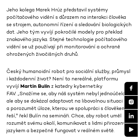
Jeho kolega Marek Hrúz představil systémy
počítačového vidění s důrazem na interakci člověka
se strojem, autonomní řízení a sledování biologických
dat. Jeho tým vyvíjí pokročilé modely pro překlad
znakového jazyka. Stejné technologie počítačového
vidění se už používají při monitorování a ochraně
ohrožených živočišných druhů.
Český humanoidní robot pro sociální služby, průmysl
i každodenní život? Není to nereálné, platformu
vyvíjí
Martin Bulín
z katedry kybernetiky
FAV. „Snažíme se, aby náš systém nebyl jednoúčelový,
ale aby se dokázal adaptovat na libovolnou situaci
a porozumět úloze, kterou ve spolupráci s člověkem
řeší," řekl Bulín na semináři. Chce, aby robot uměl
rozumět svému okolí, komunikovat s lidmi přirozeným
jazykem a bezpečně fungovat v reálném světě.