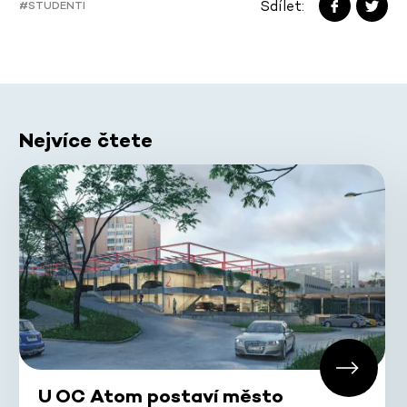
Sdílet:
#STUDENTI
Nejvíce čtete
U OC Atom postaví město