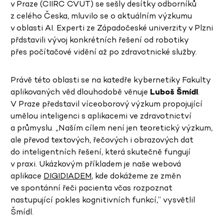
v Praze (CIIRC ČVUT) se sešly desítky odborníků
z celého Česka, mluvilo se o aktuálním výzkumu
v oblasti AI. Experti ze Západočeské univerzity v Plzni
přdstavili vývoj konkrétních řešení od robotiky
přes počítačové vidění až po zdravotnické služby.
Právě této oblasti se na katedře kybernetiky Fakulty
aplikovaných věd dlouhodobě věnuje
Luboš Šmídl
.
V Praze představil víceoborový výzkum propojující
umělou inteligenci s aplikacemi ve zdravotnictví
a průmyslu. „Naším cílem není jen teoretický výzkum,
ale převod textových, řečových i obrazových dat
do inteligentních řešení, která skutečně fungují
v praxi. Ukázkovým příkladem je naše webová
aplikace
DIGIDIADEM
, kde dokážeme ze změn
ve spontánní řeči pacienta včas rozpoznat
nastupující pokles kognitivních funkcí,“ vysvětlil
Šmídl.