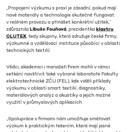
„Propojení výzkumu s praxí je zásadní, pokud mají
nové materiály a technologie skutečně fungovat
v reálném provozu a přinášet konkrétní užitek,“
zdůraznila
Libuše Fouňová
, prezidentka
klastru
CLUTEX
, tedy skupiny, která sdružuje české firmy,
výzkumné a vzdělávací instituce působící v oblasti
technických textilií.
Vědci, akademici i manažeři firem mohli v rámci
setkání navštívit také vybrané laboratoře Fakulty
elektrotechnické ZČU (FEL), kde viděli příklady
výzkumu v oblasti smart textilií, diagnostiky,
materiálových analýz a akustiky a jejich možné
využití v průmyslových aplikacích.
„Spolupráce s firmami nám umožňuje směřovat
výzkum k praktickým řešením, která mají jasné