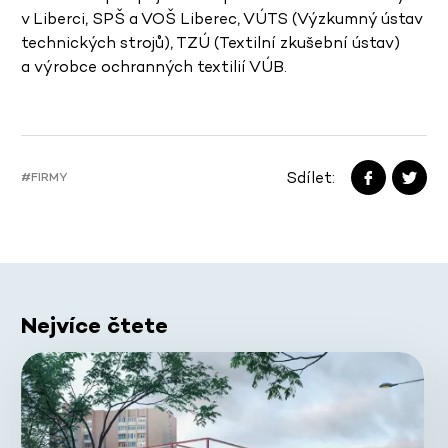
v Liberci, SPŠ a VOŠ Liberec, VÚTS (Výzkumný ústav
technických strojů), TZÚ (Textilní zkušební ústav)
a výrobce ochranných textilií VÚB.
Sdílet:
#FIRMY
Nejvíce čtete