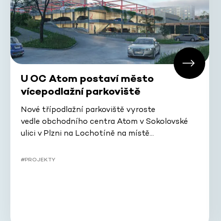
U OC Atom postaví město
vícepodlažní parkoviště
Nové třípodlažní parkoviště vyroste
vedle obchodního centra Atom v Sokolovské
ulici v Plzni na Lochotíně na místě…
#PROJEKTY