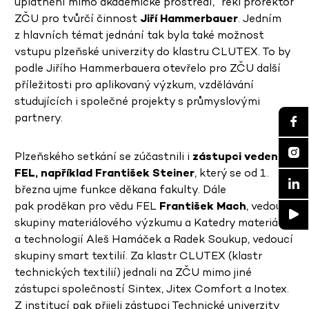
uplatnění mimo akademické prostředí,“ řekl prorektor
ZČU pro tvůrčí činnost
Jiří Hammerbauer
. Jedním
z hlavních témat jednání tak byla také možnost
vstupu plzeňské univerzity do klastru CLUTEX. To by
podle Jiřího Hammerbauera otevřelo pro ZČU další
příležitosti pro aplikovaný výzkum, vzdělávání
studujících i společné projekty s průmyslovými
partnery.
Plzeňského setkání se zúčastnili i
zástupci vedení
FEL, například František Steiner
, který se od 1.
března ujme funkce děkana fakulty. Dále
pak proděkan pro vědu FEL
František Mach
, vedoucí
skupiny materiálového výzkumu a Katedry materiálů
a technologií Aleš Hamáček a Radek Soukup, vedoucí
skupiny smart textilií. Za klastr CLUTEX (klastr
technických textilií) jednali na ZČU mimo jiné
zástupci společností Sintex, Jitex Comfort a Inotex.
Z institucí pak přijeli zástupci Technické univerzity