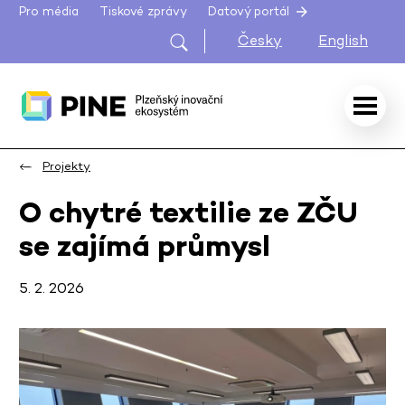
Pro média
Tiskové zprávy
Datový portál
Česky
English
Projekty
O chytré textilie ze ZČU
se zajímá průmysl
5. 2. 2026