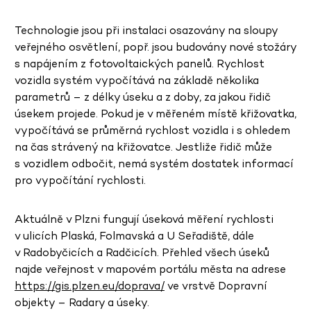
Technologie jsou při instalaci osazovány na sloupy
veřejného osvětlení, popř. jsou budovány nové stožáry
s napájením z fotovoltaických panelů. Rychlost
vozidla systém vypočítává na základě několika
parametrů – z délky úseku a z doby, za jakou řidič
úsekem projede. Pokud je v měřeném místě křižovatka,
vypočítává se průměrná rychlost vozidla i s ohledem
na čas strávený na křižovatce. Jestliže řidič může
s vozidlem odbočit, nemá systém dostatek informací
pro vypočítání rychlosti.
Aktuálně v Plzni fungují úseková měření rychlosti
v ulicích Plaská, Folmavská a U Seřadiště, dále
v Radobyčicích a Radčicích. Přehled všech úseků
najde veřejnost v mapovém portálu města na adrese
https://gis.plzen.eu/doprava/
ve vrstvě Dopravní
objekty – Radary a úseky.