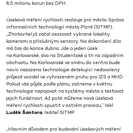
8,5 milionu korun bez DPH.
Úseková měření rychlosti realizuje pro město Správa
informačních technologií města Plzně (SITMP).
„Zhotovitel již začal osazovat vybrané lokality
kamerami a příslušnými senzory. Na dokončení díla
má čas do konce dubna. Jde o jeden úsek
na Karlovarské, dva na Studentské a tři na západním
obchvatu. Na Karlovarské ve směru do centra bude
navíc nasazena technologie detekující nedovolený
průjezd vozidel ve vyhrazeném pruhu pro IZS a MHD.
Pokud vše půjde podle plánu, začneme v květnu
technologie napojovat na systémy města a testovat
jejich funkčnost. Až poté můžeme nová úseková
měření rychlosti spustit v ostrém provozu,“ řekl
Luděk Šantora
, ředitel SITMP.
„Hlavním důvodem pro budování úsekových měření