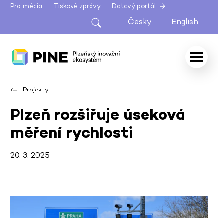
Pro média
Tiskové zprávy
Datový portál
Česky
English
Projekty
Plzeň rozšiřuje úseková
měření rychlosti
20. 3. 2025