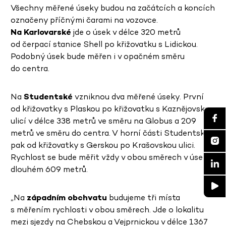
Všechny měřené úseky budou na
začátcích a koncích
označeny příčnými čarami na vozovce.
Na Karlovarské
jde o úsek v délce 320 metrů
od čerpací stanice Shell po křižovatku s Lidickou.
Podobný úsek bude měřen i v opačném směru
do centra.
Na
Studentské
vzniknou dva měřené úseky. První
od křižovatky s Plaskou po křižovatku s Kaznějovskou
ulicí v délce 338 metrů ve směru na Globus a 209
metrů ve směru do centra. V horní části Studentské
pak od křižovatky s Gerskou po Krašovskou ulici.
Rychlost se bude měřit vždy v obou směrech v úseku
dlouhém 609 metrů.
„Na
západním obchvatu
budujeme tři místa
s měřením rychlosti v obou směrech. Jde o lokalitu
mezi sjezdy na Chebskou a Vejprnickou v délce 1367