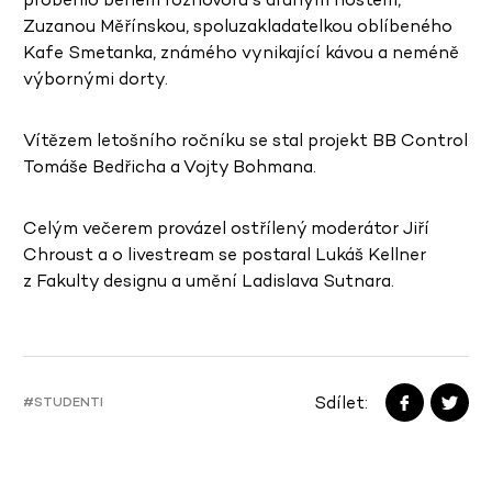
Zuzanou Měřínskou, spoluzakladatelkou oblíben
é
ho
Kafe Smetanka, známého
vynikající kávou a nem
é
ně
výbornými dorty.
Vítězem letošního ročníku se stal projekt BB Control
Tomáše Bedřicha a Vojty Bohmana.
Celým večerem provázel ostřílený moderátor Jiří
Chroust a o livestream se postaral Lukáš Kellner
z Fakulty designu a umění Ladislava Sutnara.
Sdílet:
#STUDENTI