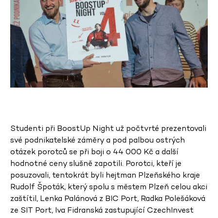
Studenti při BoostUp Night už počtvrt
é
prezentovali
sv
é
podnikatelsk
é
záměry a pod palbou ostrý
ch
ot
ázek porotců se při boji o 44 000 Kč
a dal
ší
hodnotn
é
ceny slušně zapotili. Porotci, kteří je
posuzovali, tentokrát byli
hejtman Plzeňsk
é
ho kraje
Rudolf Špoták, který spolu s městem Plzeň celou akci
zaštítil, Lenka Palánová z BIC Port, Radka Polešáková
ze SIT Port, Iva Fidranská zastupující CzechInvest