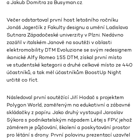
a Jakub Domitra za Busyman.cz.
Večer odstartoval první host letošního ročníku
Jonáš
Jager
čí
k z
Fakulty designu a umění Ladislava
Sutnara Zá
pado
česk
é
univerzity v Plzni. Nedávno
zazář
il v
italsk
é
m Janově na soutěži v
oblasti
elektromobility DTM Evoluzione se sv
ý
m redesignem
ikonick
é
Alfy Romeo 155 DTM, získal první mí
sto
ve studentské
kategorii a druh
é
celkov
é
místo ze 440
účastníků, a tak měl účastníkům BoostUp Night
určitě co říct.
Následoval první
sout
ěžící Jiří Hodač s projektem
Polygon World, zaměřeným na edukativní a zábavn
é
skládačky z papíru. Jako druhý vystoupil Jaroslav
Sýkora s podnikatelským nápadem L
é
tej s FPV, jehož
záměrem je půjčování, školení a poskytování prostor
pro l
é
tání s drony. První polovinu prezentací uzavř
el