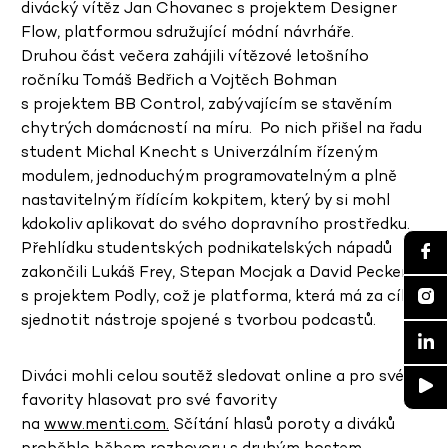
div
ácký vítěz Jan Chovanec s projektem Designer
Flow, platformou sdružující m
ó
dní návrháře.
Druhou část večera zahájili vítězov
é
leto
šního
ročníku Tomáš Bedřich a Vojtěch Bohman
s projektem BB Control, zabývajícím se stavěním
chytrých domácností na míru. Po nich přišel na řadu
student Michal Knecht s Univerzálním řízeným
modulem, jednoduchým programovatelným a plně
nastavitelným řídícím kokpitem, který by si mohl
kdokoliv aplikovat do sv
é
ho dopravního prostředku.
Přehlídku studentských podnikatelských nápadů
zakončili Lukáš Frey, Stepan Mocjak a David Peckert
s projektem Podly, což je platforma, která má
za c
íl
sjednotit nástroje spojen
é
s tvorbou podcastů.
Diváci mohli celou soutěž sledovat online a pro své
favority hlasovat pro své favority
na
www.menti.com.
Sčítání hlasů poroty a diváků
proběhlo b
ěhem rozhovoru s druhým hostem,