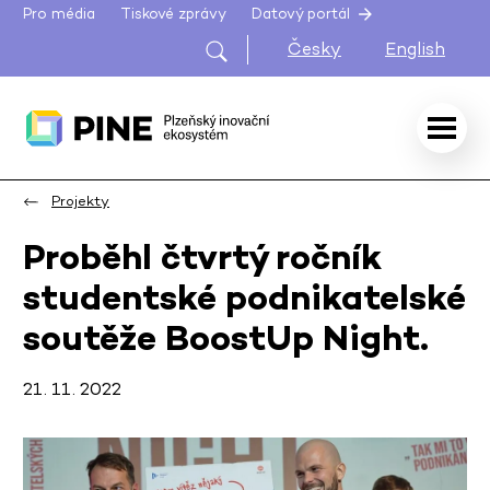
Pro média
Tiskové zprávy
Datový portál
Česky
English
Projekty
Proběhl čtvrtý ročník
studentské podnikatelské
soutěže BoostUp Night.
21. 11. 2022