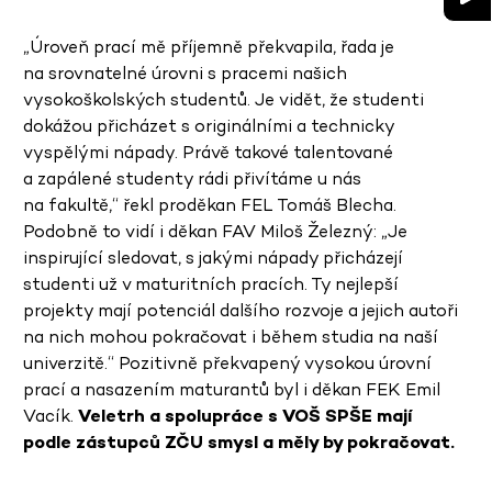
„Úroveň prací mě příjemně překvapila, řada je
na srovnatelné úrovni s pracemi našich
vysokoškolských studentů. Je vidět, že studenti
dokážou přicházet s originálními a technicky
vyspělými nápady. Právě takové talentované
a zapálené studenty rádi přivítáme u nás
na fakultě,“ řekl proděkan FEL Tomáš Blecha.
Podobně to vidí i děkan FAV Miloš Železný: „Je
inspirující sledovat, s jakými nápady přicházejí
studenti už v maturitních pracích. Ty nejlepší
projekty mají potenciál dalšího rozvoje a jejich autoři
na nich mohou pokračovat i během studia na naší
univerzitě.“ Pozitivně překvapený vysokou úrovní
prací a nasazením maturantů byl i děkan FEK Emil
Vacík.
Veletrh a spolupráce s VOŠ SPŠE mají
podle zástupců ZČU smysl a měly by pokračovat.