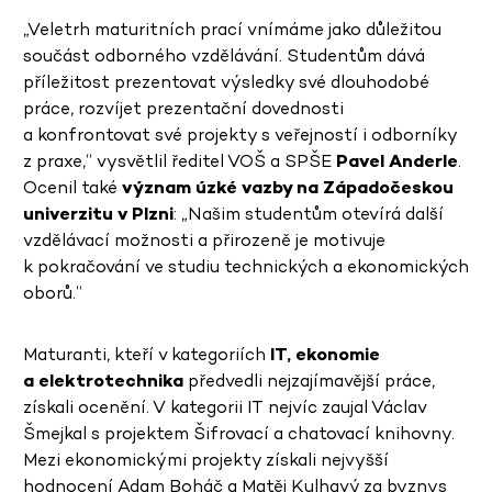
„Veletrh maturitních prací vnímáme jako důležitou
součást odborného vzdělávání. Studentům dává
příležitost prezentovat výsledky své dlouhodobé
práce, rozvíjet prezentační dovednosti
a konfrontovat své projekty s veřejností i odborníky
z praxe,“ vysvětlil ředitel VOŠ a SPŠE
Pavel Anderle
.
Ocenil také
význam úzké vazby na Západočeskou
univerzitu v Plzni
: „Našim studentům otevírá další
vzdělávací možnosti a přirozeně je motivuje
k pokračování ve studiu technických a ekonomických
oborů.“
Maturanti, kteří v kategoriích
IT, ekonomie
a elektrotechnika
předvedli nejzajímavější práce,
získali ocenění. V kategorii IT nejvíc zaujal Václav
Šmejkal s projektem Šifrovací a chatovací knihovny.
Mezi ekonomickými projekty získali nejvyšší
hodnocení Adam Boháč a Matěj Kulhavý za byznys