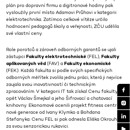
plán pro dopravní firmu a digitronové hodiny pak
vysloužily první místo Adamovi Průhovi v kategorii
elektrotechnika. Zatímco celkové vítěze určilo
hodnocení pedagogů školy a veřejnosti, ZČU udělila
své vlastní ceny.
Role porotců a zároveň odborných garantů se ujali
zástupci
Fakulty elektrotechnické
(FEL),
Fakulty
aplikovaných věd
(FAV) a
Fakulty ekonomické
(FEK). Každá fakulta si podle svých specifických
odborných měřítek zvolila jednu práci, která ji nejvíce
zaujala svou inovativností či technickým
zpracováním. V kategorii IT tak získal Cenu fakulty
opět Václav Šmejkal a jeho Šifrovací a chatovací
knihovny. Ekonomové ocenili projekt fitness centra
nové generace od Ivany Klymko a Bohdana
Stefanyka. Cenu FEL si pak odnesla Eliška Okrouhlá
za svou senzorickou rukavici.