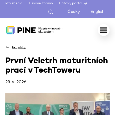
Pro média
Tiskové zprávy
Datový portál
Česky
English
Projekty
První Veletrh maturitních
prací v TechToweru
23. 4. 2026