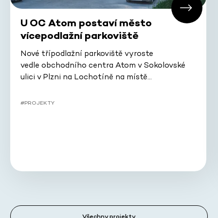
U OC Atom postaví město
vícepodlažní parkoviště
Nové třípodlažní parkoviště vyroste
vedle obchodního centra Atom v Sokolovské
ulici v Plzni na Lochotíně na místě…
#PROJEKTY
Všechny projekty