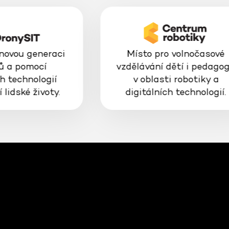
 novou generaci
Místo pro volnočasové
ů a pomocí
vzdělávání dětí i pedago
h technologií
v oblasti robotiky a
 lidské životy.
digitálních technologií.