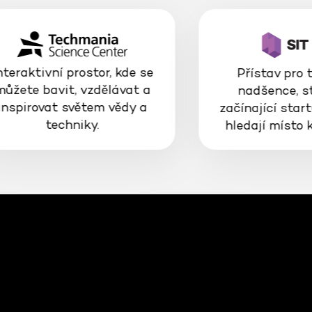
nteraktivní prostor, kde se
Přístav pro 
můžete bavit, vzdělávat a
nadšence, s
inspirovat světem vědy a
začínající start
techniky.
hledají místo 