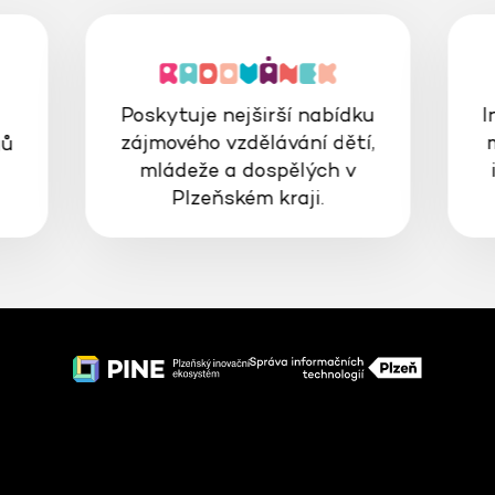
Poskytuje nejširší nabídku
I
zájmového vzdělávání dětí,
gů
mládeže a dospělých v
Plzeňském kraji.