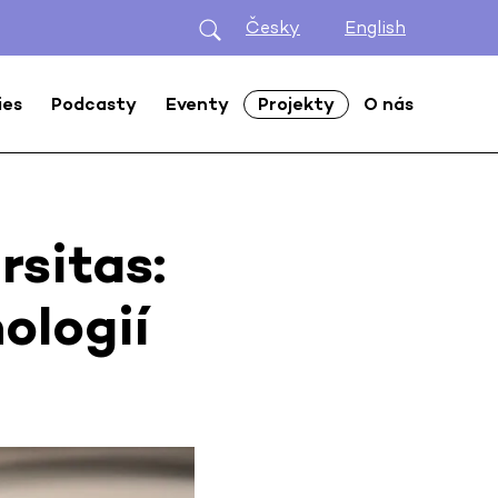
Česky
English
ies
Podcasty
Eventy
Projekty
O nás
rsitas:
ologií