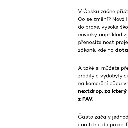
V Česku začne příští
Co se změní? Nová l
do praxe, vysoké šk
novinky, například 
přenositelnost proje
zákoně, kde na
dota
A také si můžete př
zrodily a vydobyly s
na komerční půdu vn
nextdrop, za který
z FAV.
Často začaly jednod
i na trh a do praxe. 