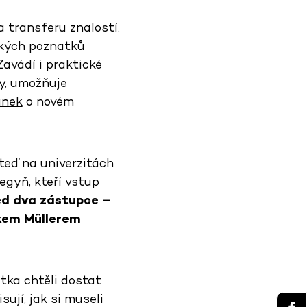
a transferu znalostí.
ckých poznatků
avádí i praktické
y, umožňuje
ánek
o novém
 teď na univerzitách
legyň, kteří vstup
d dva zástupce –
ďkem Müllerem
tka chtěli dostat
sují, jak si museli