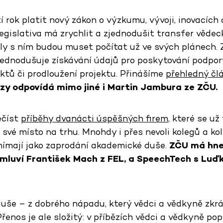
 rok platit nový zákon o výzkumu, vývoji, inovacích 
egislativa má zrychlit a zjednodušit transfer věde
oly s ním budou muset počítat už ve svých plánech. Z
zjednodušuje získávání údajů pro poskytování podpor
ktů či prodloužení projektu. Přinášíme
přehledný čl
zy odpovídá mimo jiné i Martin Jambura ze ZČU.
ečíst
příběhy dvanácti úspěšných firem
, které se už
i své místo na trhu. Mnohdy i přes nevoli kolegů a ko
ímají jako zaprodání akademické duše.
ZČU má hne
 mluví František Mach z FEL, a SpeechTech s Lu
uše – z dobrého nápadu, který vědci a vědkyně zkrá
Přenos je ale složitý: v příbězích vědci a vědkyně popi