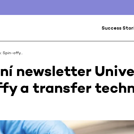
Success Stor
s: Spin-offy…
ní newsletter Unive
fy a transfer techn