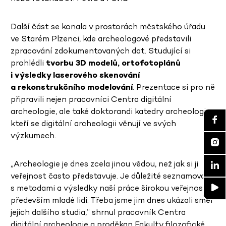
Další část se konala v prostorách městského úřadu
ve Starém Plzenci, kde archeologové představili
zpracování zdokumentovaných dat. Studující si
prohlédli
tvorbu 3D modelů, ortofotoplánů
i výsledky laserového skenování
a rekonstrukčního modelování
. Prezentace si pro ně
připravili nejen pracovníci Centra digitální
archeologie, ale také doktorandi katedry archeologie,
kteří se digitální archeologii věnují ve svých
výzkumech.
„Archeologie je dnes zcela jinou vědou, než jak si ji
veřejnost často představuje. Je důležité seznamovat
s metodami a výsledky naší práce širokou veřejnost,
především mladé lidi. Třeba jsme jim dnes ukázali směr
jejich dalšího studia,“ shrnul pracovník Centra
digitální archeologie a proděkan Fakulty filozofické