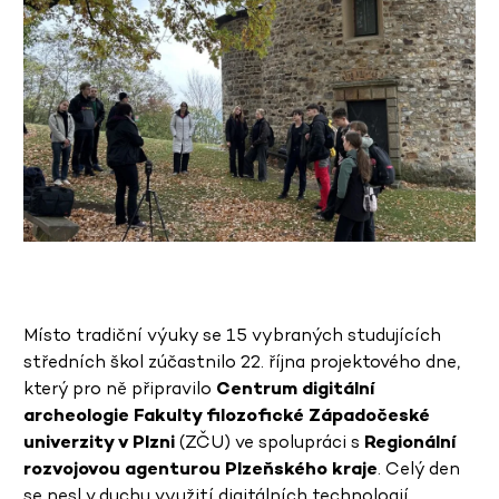
Místo tradiční výuky se 15 vybraných studujících
středních škol zúčastnilo 22. října projektového dne,
který pro ně připravilo
Centrum digitální
archeologie Fakulty filozofické Západočeské
univerzity v Plzni
(ZČU) ve spolupráci s
Regionální
rozvojovou agenturou Plzeňského kraje
. Celý den
se nesl v duchu využití digitálních technologií