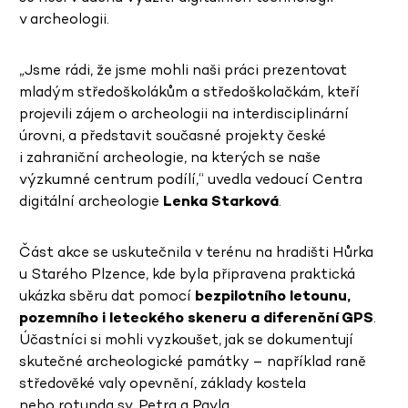
v archeologii.
„Jsme rádi, že jsme mohli naši práci prezentovat
mladým středoškolákům a středoškolačkám, kteří
projevili zájem o archeologii na interdisciplinární
úrovni, a představit současné projekty české
i zahraniční archeologie, na kterých se naše
výzkumné centrum podílí,“ uvedla vedoucí Centra
digitální archeologie
Lenka Starková
.
Část akce se uskutečnila v terénu na hradišti Hůrka
u Starého Plzence, kde byla připravena praktická
ukázka sběru dat pomocí
bezpilotního letounu,
pozemního i leteckého skeneru a diferenční GPS
.
Účastníci si mohli vyzkoušet, jak se dokumentují
skutečné archeologické památky – například raně
středověké valy opevnění, základy kostela
nebo rotunda sv. Petra a Pavla.