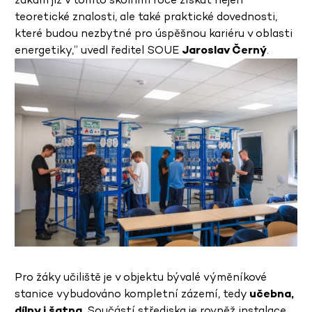
teoretické znalosti, ale také praktické dovednosti,
které budou nezbytné pro úspěšnou kariéru v oblasti
energetiky,“ uvedl ředitel SOUE
Jaroslav Černý
.
Pro žáky učiliště je v objektu bývalé výměníkové
stanice vybudováno kompletní zázemí, tedy
učebna,
dílny i šatna
. Součástí střediska je rovněž instalace