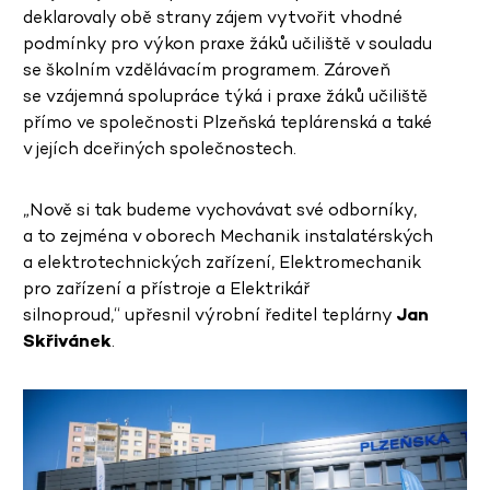
deklarovaly obě strany zájem vytvořit vhodné
podmínky pro výkon praxe žáků učiliště v souladu
se školním vzdělávacím programem. Zároveň
se vzájemná spolupráce týká i praxe žáků učiliště
přímo ve společnosti Plzeňská teplárenská a také
v jejích dceřiných společnostech.
„Nově si tak budeme vychovávat své odborníky,
a to zejména v oborech Mechanik instalatérských
a elektrotechnických zařízení, Elektromechanik
pro zařízení a přístroje a Elektrikář
silnoproud,“ upřesnil výrobní ředitel teplárny
Jan
Skřivánek
.