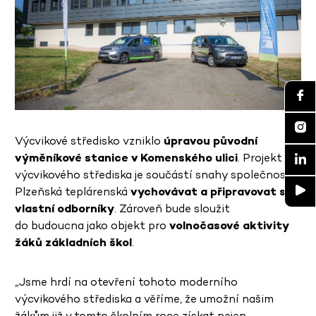
Výcvikové středisko vzniklo
úpravou původní
výměníkové stanice v Komenského ulici
. Projekt
výcvikového střediska je součástí snahy společnosti
Plzeňská teplárenská
vychovávat a připravovat si
vlastní odborníky
. Zároveň bude sloužit
do budoucna jako objekt pro
volnočasové aktivity
žáků základních škol
.
„Jsme hrdí na otevření tohoto moderního
výcvikového střediska a věříme, že umožní našim
žákům již v tomto školním roce získat nejen