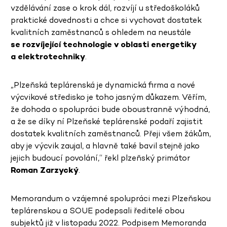
vzdělávání zase o krok dál, rozvíjí u středoškoláků
praktické dovednosti a chce si vychovat dostatek
kvalitních zaměstnanců s ohledem na neustále
se rozvíjející technologie v oblasti energetiky
a elektrotechniky
.
„Plzeňská teplárenská je dynamická firma a nové
výcvikové středisko je toho jasným důkazem. Věřím,
že dohoda o spolupráci bude oboustranně výhodná,
a že se díky ní Plzeňské teplárenské podaří zajistit
dostatek kvalitních zaměstnanců. Přeji všem žákům,
aby je výcvik zaujal, a hlavně také bavil stejně jako
jejich budoucí povolání,“ řekl plzeňský primátor
Roman Zarzycký
.
Memorandum o vzájemné spolupráci mezi Plzeňskou
teplárenskou a SOUE podepsali ředitelé obou
subjektů již v listopadu 2022. Podpisem Memoranda