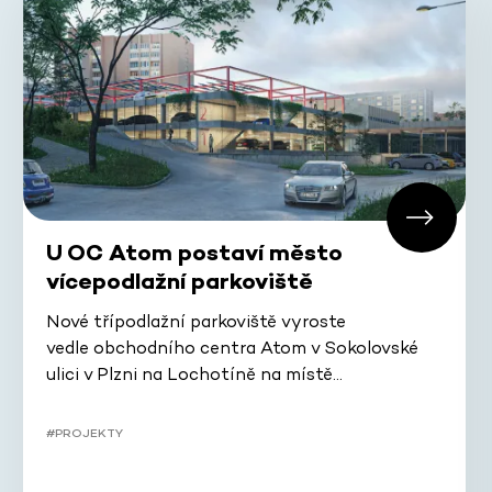
U OC Atom postaví město
vícepodlažní parkoviště
Nové třípodlažní parkoviště vyroste
vedle obchodního centra Atom v Sokolovské
ulici v Plzni na Lochotíně na místě…
#PROJEKTY