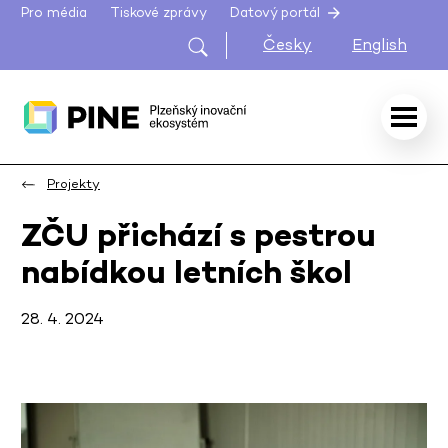
Pro média
Tiskové zprávy
Datový portál
Česky
English
Projekty
ZČU přichází s pestrou
nabídkou letních škol
28. 4. 2024