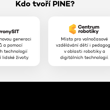
Kdo tvoří PINE?
 novou generaci
Místo pro volnočasové
ů a pomocí
vzdělávání dětí i pedago
h technologií
v oblasti robotiky a
 lidské životy.
digitálních technologií.