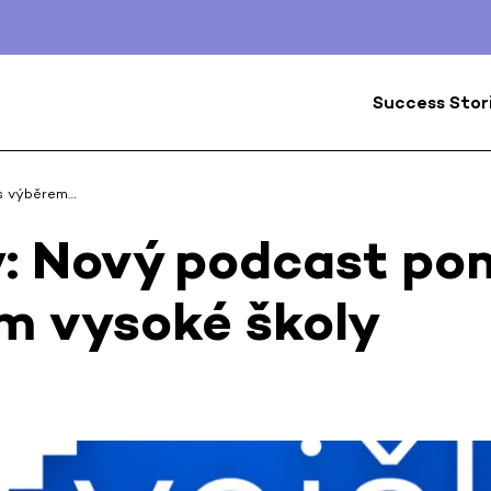
Success Stor
s výběrem…
y: Nový podcast po
m vysoké školy