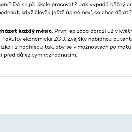
čení? Dá se při škole pracovat? Jak vypadá běžný d
odnout, když člověk ještě úplně neví, co chce dělat?
cházet každý měsíc.
První epizoda dorazí už v květ
i Fakulty ekonomické ZČU. Zvejšky nabídnou autent
lízka i z nadhledu tak, aby se v možnostech po matur
jí před důležitým rozhodnutím.