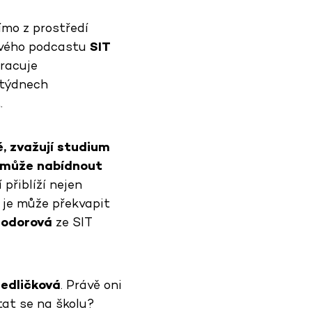
ímo z prostředí
nového podcastu
SIT
pracuje
 týdnech
t
.
, zvažují studium
m může nabídnout
přiblíží nejen
o je může překvapit
odorová
ze SIT
edličková
. Právě oni
tat se na školu?