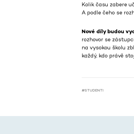
Kolik času zabere u
A podle čeho se rozh
Nové díly budou vy
rozhovor se zástupc
na vysokou školu zb
každý, kdo právě sto
#STUDENTI