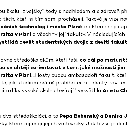
u školu „z vejšky“, tedy s nadhledem, ale zároveň př
 těch, kteří si tím sami procházejí. Taková je vize 
ačních technologií města Plzně
, na kterém spolu
zita v Plzni
a všechny její fakulty. V následujících
ystřídá devět studentských dvojic z devíti fakul
lavně středoškolákům, kteří řeší,
co dál po maturitě
bo se chtějí zorientovat v tom, jaké možnosti ji
zita v Plzni
. „Hosty budou ambasadoři fakult, kteří 
i to, jak studium reálně probíhá, co studenty baví, c
e jim díky vysoké škole otevírají," vysvětlila
Aneta Ch
dva středoškoláci, a to
Pepa Behenský a Denisa J
y, které zajímají jejich vrstevníky: Jak těžké je dos