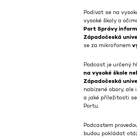
Podívat se na vysoko
vysoké školy a očima
Port Správy inform
Západočeská univer
se za mikrofonem
v
Podcast je určený h
na vysoké škole ne
Západočeská univer
nabízené obory, ale 
a jaké příležitosti s
Portu.
Podcastem provedou 
budou pokládat otázk