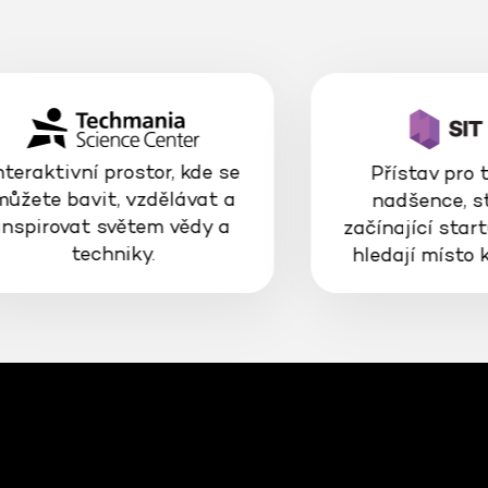
nteraktivní prostor, kde se
Přístav pro 
můžete bavit, vzdělávat a
nadšence, s
inspirovat světem vědy a
začínající start
techniky.
hledají místo 