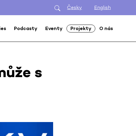
Česky
English
ies
Podcasty
Eventy
Projekty
O nás
může s