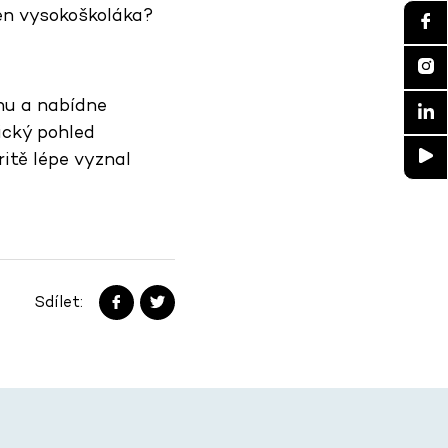
en vysokoškoláka?
nu a nabídne
ický pohled
itě lépe vyznal
Sdílet: