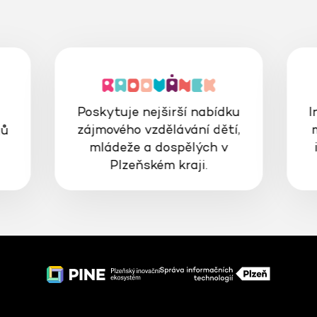
Poskytuje nejširší nabídku
I
zájmového vzdělávání dětí,
gů
mládeže a dospělých v
Plzeňském kraji.