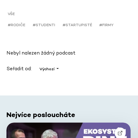
VŠE
#RODIČE
#STUDENTI
#STARTUPISTÉ
#FIRMY
Nebyl nalezen žádný podcast
Seřadit od:
Výchozí
Nejvíce posloucháte