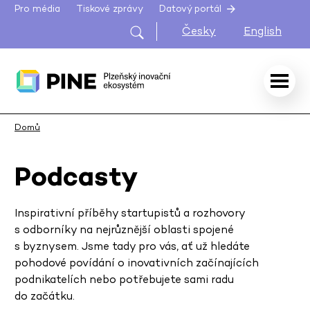
Pro média
Tiskové zprávy
Datový portál
Česky
English
Domů
Podcasty
Inspirativní příběhy startupistů a rozhovory
s odborníky na nejrůznější oblasti spojené
s byznysem. Jsme tady pro vás, ať už hledáte
pohodové povídání o inovativních začínajících
podnikatelích nebo potřebujete sami radu
do začátku.