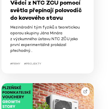
Vědci z NTC ZČU pomocí
světla přepínají polovodič
do kovového stavu
Mezinárodní tým fyziků s teoretickou
oporou skupiny Jána Minára
z výzkumného ústavu NTC ZČU jako
první experimentálně prokázal
přechodný…
#FIRMY
#PROJEKTY