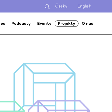
Česky
English
ies
Podcasty
Eventy
Projekty
O nás