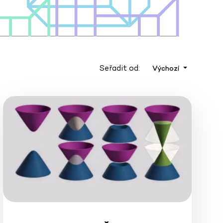
Seřadit od:
Výchozí