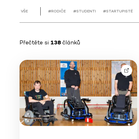
VŠE
#RODIČE
#STUDENTI
#STARTUPISTÉ
Přečtěte si
138
článků