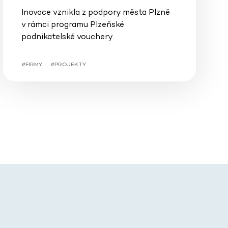
Inovace vznikla z podpory města Plzně
v rámci programu Plzeňské
podnikatelské vouchery.
#FIRMY
#PROJEKTY