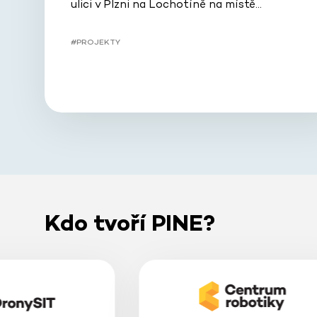
ulici v Plzni na Lochotíně na místě…
#PROJEKTY
Kdo tvoří PINE?