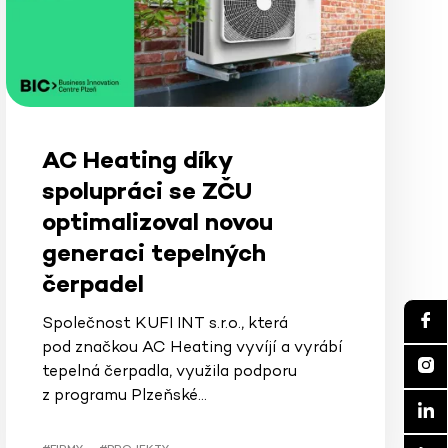
AC Heating díky
spolupráci se ZČU
optimalizoval novou
generaci tepelných
čerpadel
Společnost KUFI INT s.r.o., která
pod značkou AC Heating vyvíjí a vyrábí
tepelná čerpadla, využila podporu
z programu Plzeňské…