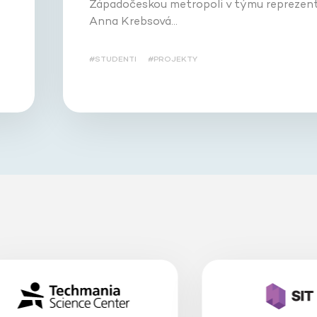
Západočeskou metropoli v týmu reprezent
Anna Krebsová…
#STUDENTI
#PROJEKTY