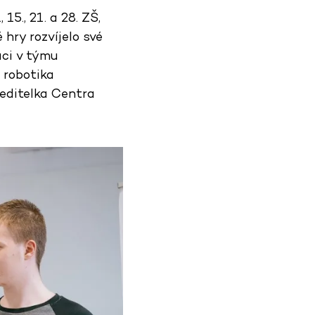
15., 21. a 28. ZŠ,
ry rozvíjelo své
áci v týmu
e robotika
 ředitelka Centra