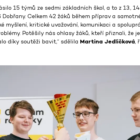
silo 15 týmů ze sedmi základních škol, a to z 13., 14., 
Dobřany. Celkem 42 žáků během příprav a samotné h
ké myšlení, kritické uvažování, komunikaci a spolupr
blémy. Potěšily nás ohlasy žáků, kteří přiznali, že j
o díky soutěži bavit,“ sdělila
Martina Jedličková
,