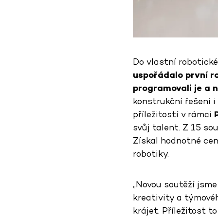
Do vlastní robotick
uspořádalo první r
programovali je a 
konstrukční řešení 
příležitostí v rámci
svůj talent. Z 15 so
Získal hodnotné cen
robotiky.
„Novou soutěží jsme
kreativity a týmové
krájet. Příležitost to