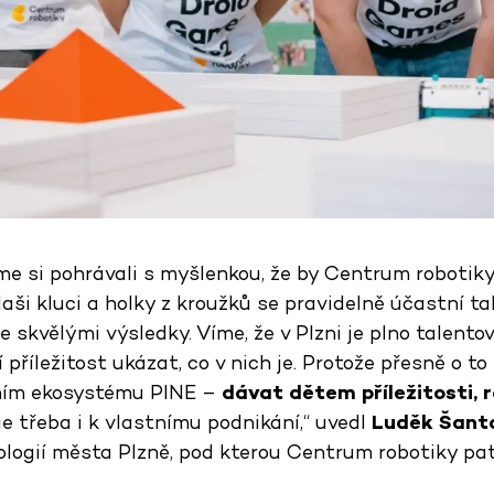
e si pohrávali s myšlenkou, že by Centrum robotiky 
aši kluci a holky z kroužků se pravidelně účastní ta
se skvělými výsledky. Víme, že v Plzni je plno talent
í příležitost ukázat, co v nich je. Protože přesně o t
ním ekosystému PINE –
dávat dětem příležitosti, ro
je třeba i k vlastnímu podnikání,“ uvedl
Luděk Šant
logií města Plzně, pod kterou Centrum robotiky patř