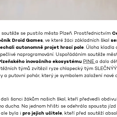
é soutěže se pustilo město Plzeň. Prostřednictvím
C
očník Droid Games
, ve které žáci základních škol
se
nechali autonomně projet hrací pole
. Úloha kladla
i pečlivé naprogramování. Uspořádáním soutěže měst
Plzeňského inovačního ekosystému
PINE
a dalo dě
utěžních týmů zvítězil ryze chlapecký tým SLEČNÝÝ! 
y a putovní pohár, který je symbolem založení nové 
 dali šanci žákům našich škol, kteří předvedli obdi
ho ducha. Na jednom hřišti se odehrála spousta jízd
 ale byla i
pro jejich učitele
, kteří před soutěží abso