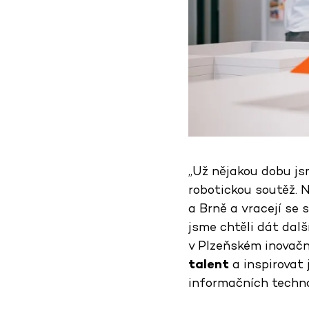
„Už nějakou dobu jsm
robotickou soutěž. N
a Brně a vracejí se 
jsme chtěli dát dalš
v Plzeňském inovač
talent
a inspirovat 
informačních techno