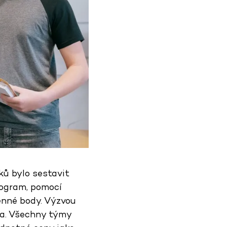
ků bylo sestavit
rogram, pomocí
cenné body. Výzvou
ila. Všechny týmy