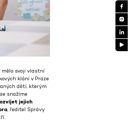
mělo svoji vlastní
kových klání v Praze
ovaných dětí, kterým
o se snažíme
zvíjet jejich
ora
, ředitel Správy
í.