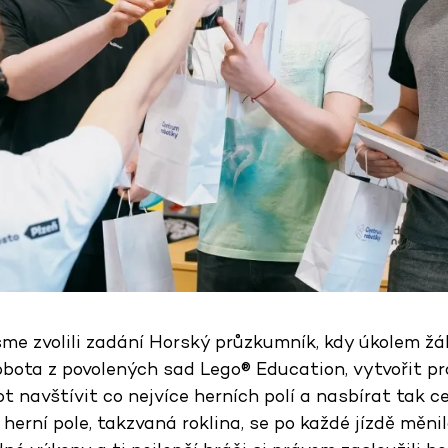
jsme zvolili zadání Horský průzkumník, kdy úkolem žá
bota z povolených sad Lego® Education, vytvořit p
t navštívit co nejvíce herních polí a nasbírat tak 
že herní pole, takzvaná roklina, se po každé jízdě měn