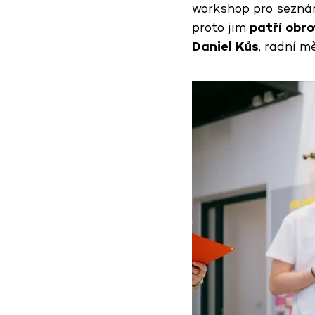
workshop pro seznáme
proto jim
patří obr
Daniel Kůs
, radní m