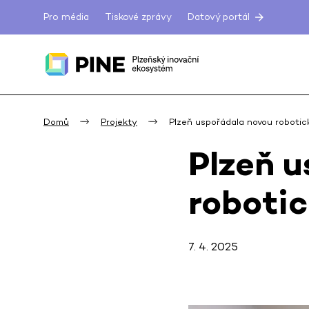
Pro média
Tiskové zprávy
Datový portál
Domů
Projekty
Plzeň uspořádala novou roboti
Plzeň 
roboti
7. 4. 2025