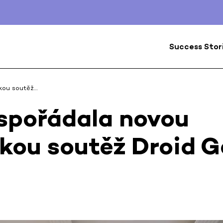
Success Stor
ckou soutěž…
uspořádala novou
ckou soutěž Droid 