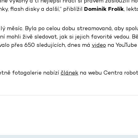
é výkony a ti nejlepší hráči si právem zasloužili h
ky, flash disky a další,“ přiblížil
Dominik Frolík
, lek
lý měsíc. Byla po celou dobu streamovaná, aby spol
ní mohli živě sledovat, jak si jejich favorité vedou.
valo přes 650 sledujících, dnes má
video
na YouTube 
etně fotogalerie nabízí
článek
na webu Centra robot