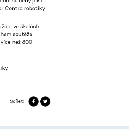
odnotné ceny jako
tor Centra robotiky.
užáci ve školách
 Během soutěže
více než 800
iky.
Sdílet: