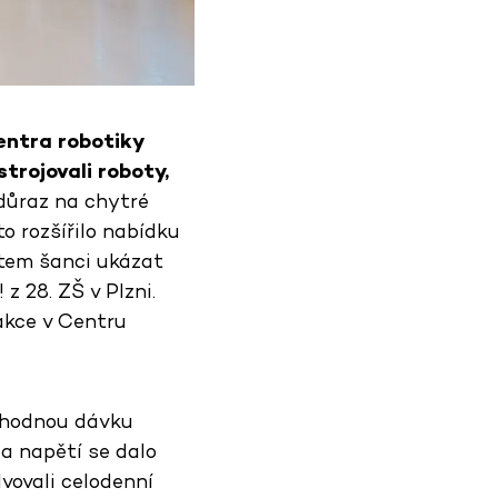
entra robotiky
strojovali roboty,
 důraz na chytré
o rozšířilo nabídku
tem šanci ukázat
z 28. ZŠ v Plzni.
akce v Centru
vuhodnou dávku
 a napětí se dalo
lvovali celodenní