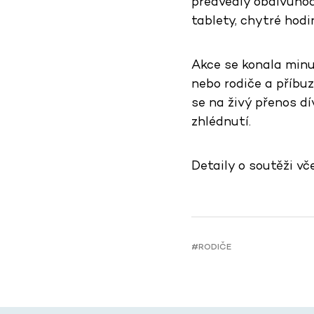
předvedly obdivuhodn
tablety, chytré hodin
Akce se konala minu
nebo rodiče a příbuz
se na živý přenos dí
zhlédnutí.
Detaily o soutěži vč
#RODIČE