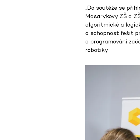
„Do soutěže se přihlá
Masarykovy ZŠ a ZŠ 
algoritmické a logic
a schopnost řešit pro
a programování začal
robotiky.