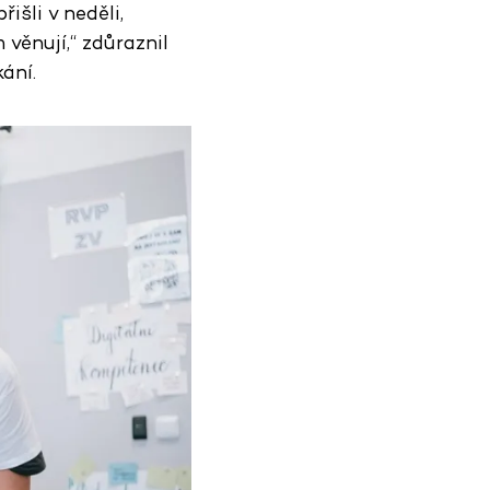
išli v neděli,
věnují,“ zdůraznil
ání.