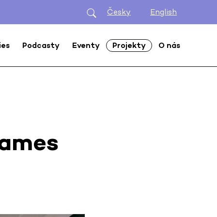
Česky
English
ies
Podcasty
Eventy
Projekty
O nás
Games