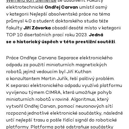
Wernera von Siemense
se absolvent Fakulty
elektrotechnické
Ondřej Carvan
umístil osmý
v kategorii Nejlepší absolventská práce na téma
průmysl 4.0 a student doktorského studia téže
fakulty
Jiří Závorka
obsadil desáté místo v kategorii
TOP 10 disertačních prací roku 2023.
Jedná
se o historický úspěch v této prestižní soutěži
.
Práce Ondřeje Carvana Separace elektronického
odpadu za použití miniaturních magnetických
robotů, jejímž vedoucím byl Jiří Kuthan
a konzultantem Martin Juřík, řeší palčivý problém.
K separaci elektronického odpadu využívá platformu
vyvíjenou týmem CIMRA, která umožňuje pohyb
miniaturních robotů v rovině. Algoritmus, který
vytvořil Ondřej Carvan, pomocí neuronových sítí
rozpozná jednotlivé elektronické součástky, následně
určí nejlepší trasu a pošle řídící signál do robotické
platformy. Platforma poté odstraňuje součástky