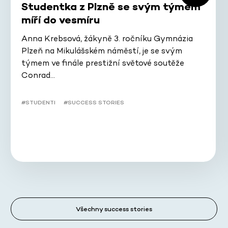
Studentka z Plzně se svým týmem
míří do vesmíru
Anna Krebsová, žákyně 3. ročníku Gymnázia
Plzeň na Mikulášském náměstí, je se svým
týmem ve finále prestižní světové soutěže
Conrad…
#STUDENTI
#SUCCESS STORIES
Všechny success stories