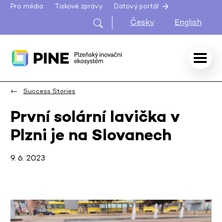
Pro média
Tiskové zprávy
Datový portál
Česky
English
Success Stories
První solární lavička v
Plzni je na Slovanech
9. 6. 2023