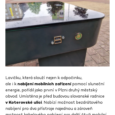
Lavičku, která slouží nejen k odpočinku,
ale i k
nabíjení mobilních zařízení
pomocí sluneční
energie, pořídil jako první v Plzni druhý městský
obvod. Umístěna je před budovou slovanské radnice
v Koterovské ulici
. Nabízí možnost bezdrátového
nabíjení pro dva přístroje najednou a zároveň
možnost kabelového nabíjení pro další čtyři mobilní