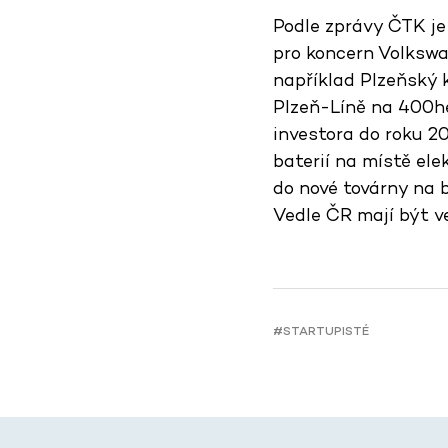
Podle zprávy ČTK je
pro koncern Volkswa
například Plzeňský 
Plzeň-Líně na 400he
investora do roku 2
baterií na místě el
do nové továrny na b
Vedle ČR mají být ve
#STARTUPISTÉ