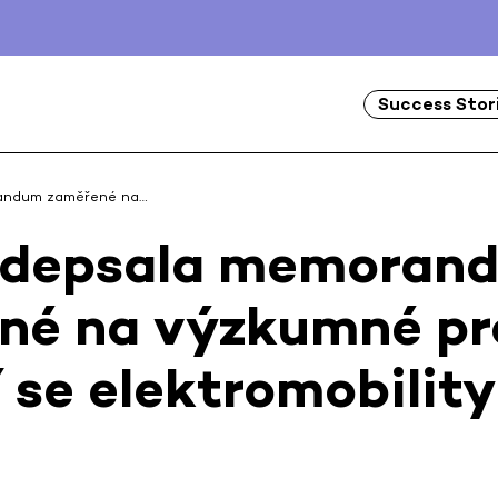
Success Stor
andum zaměřené na…
depsala memoran
né na výzkumné pr
í se elektromobility