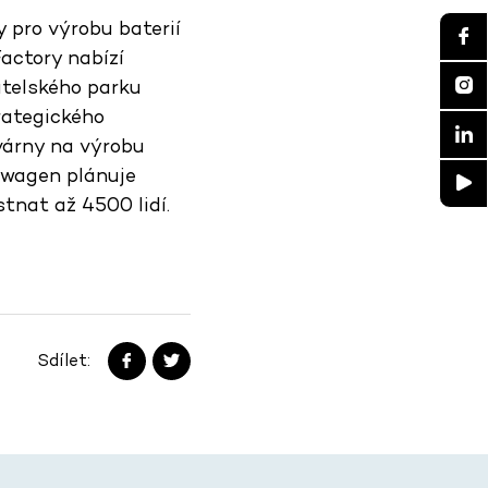
 pro výrobu baterií
actory nabízí
atelského parku
rategického
várny na výrobu
swagen plánuje
tnat až 4500 lidí.
Sdílet: