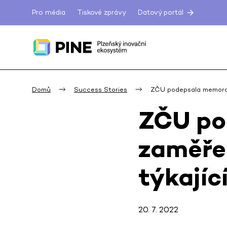
Pro média
Tiskové zprávy
Datový portál
Domů
Success Stories
ZČU podepsala memor
ZČU po
zaměře
týkajíc
20. 7. 2022