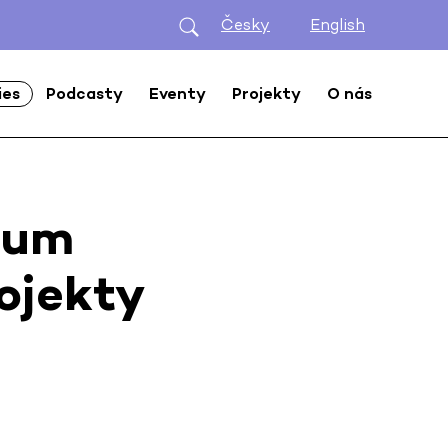
Česky
English
ies
Podcasty
Eventy
Projekty
O nás
dum
ojekty