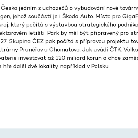
 Česko jedním z uchazečů o vybudování nové továrny
gen, jehož součástí je i Škoda Auto. Místo pro GigaF
kraj, který počítá s výstavbou strategického podnik
ktarovém letišti. Park by měl být připravený pro st
027. Skupina ČEZ pak počítá s přípravou projektu to
ektrárny Prunéřov u Chomutova. Jak uvádí ČTK, Volk
aterie investovat až 120 miliard korun a chce zaměs
 hře další dvě lokality, například v Polsku.