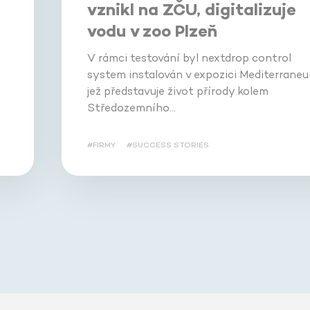
i
vznikl na ZČU, digitalizuje
vodu v zoo Plzeň
V rámci testování byl nextdrop control
system instalován v expozici Mediterraneu
jež představuje život přírody kolem
Středozemního…
#FIRMY
#SUCCESS STORIES