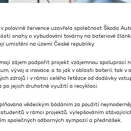
 polovině července uzavřela společnost Škoda Aut
částí snahy o vybudování továrny na bateriové článk
její umístění na území České republiky.
ají zájem podpořit projekt vzájemnou spoluprací n
, vývoj a inovace, a to jak v oblasti baterií, tak v 
ých zdrojů i v rámci celého řetězce od dodávky vstu
a po jejich druhotné využití a recyklaci.
lňována vědeckým bádáním za použití nejmodernějš
tudentů v rámci projektů, vylepšováním stávajícíc
ním společných odborných sympozií a přednášek.