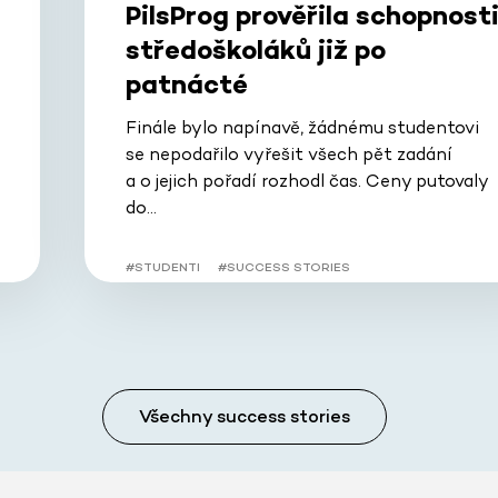
PilsProg prověřila schopnost
středoškoláků již po
patnácté
Finále bylo napínavě, žádnému studentovi
se nepodařilo vyřešit všech pět zadání
a o jejich pořadí rozhodl čas. Ceny putovaly
do…
#STUDENTI
#SUCCESS STORIES
Všechny success stories