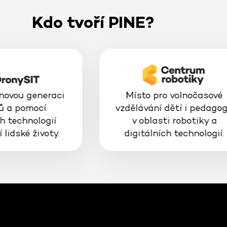
Kdo tvoří PINE?
 novou generaci
Místo pro volnočasové
ů a pomocí
vzdělávání dětí i pedago
h technologií
v oblasti robotiky a
 lidské životy.
digitálních technologií.