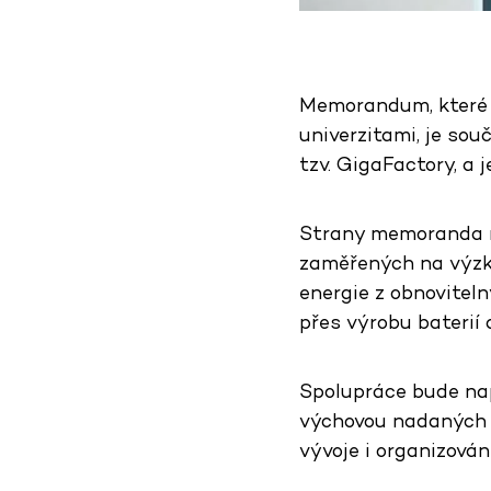
Memorandum, které v
univerzitami, je sou
tzv. GigaFactory, a 
Strany memoranda m
zaměřených na výzkum
energie z obnoviteln
přes výrobu baterií 
Spolupráce bude nap
výchovou nadaných s
vývoje i organizová