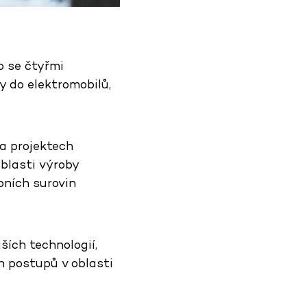
o se čtyřmi
y do elektromobilů,
a projektech
oblasti výroby
pních surovin
ích technologií,
h postupů v oblasti