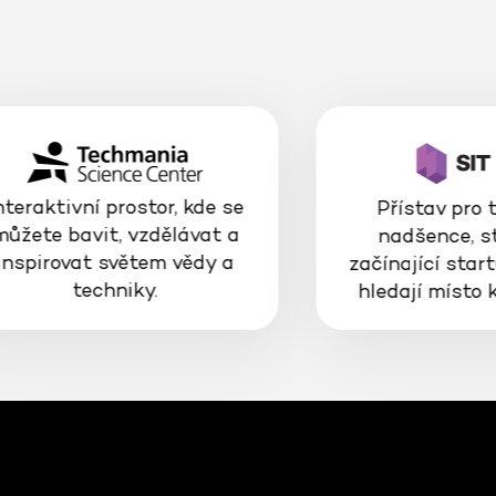
nteraktivní prostor, kde se
Přístav pro 
můžete bavit, vzdělávat a
nadšence, s
inspirovat světem vědy a
začínající start
techniky.
hledají místo 